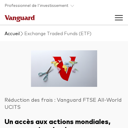
Skip to main content
Professionnel de l'investissement
Accueil
Exchange Traded Funds (ETF)
Fonds et ETFs
Back to main menu
Analyses et événements
Tous les produits
Back to main menu
À propos de Vanguard
Liste des analyses
Back to main menu
Réduction des frais : Vanguard FTSE All-World
UCITS
À propos de Vanguard
Un accès aux actions mondiales,