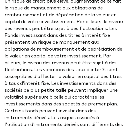
un risque de crédit plus élevé, augmentant de ce fait
le risque de manquement aux obligations de
Actions
Prévention de la fraude
remboursement et de dépréciation de la valeur en
capital de votre investissement. Par ailleurs, le niveau
ESG
des revenus peut être sujet à des fluctuations. Les
ETFs
Fonds investissant dans des titres à intérêt fixe
présentent un risque de manquement aux
Fonds indiciels
obligations de remboursement et de dépréciation de
Marché monétaire
la valeur en capital de votre investissement. Par
ailleurs, le niveau des revenus peut être sujet à des
Multi-actifs
fluctuations. Les variations des taux d'intérêt sont
Obligations
susceptibles d'affecter la valeur en capital des titres
à taux d'intérêt fixe. Les investissements dans des
Obligations active
sociétés de plus petite taille peuvent impliquer une
volatilité supérieure à celle qui caractérise les
investissements dans des sociétés de premier plan.
Comment investir avec nous
Certains fonds peuvent investir dans des
instruments dérivés. Les risques associés à
Investir avec Vanguard
l'utilisation d'instruments dérivés sont différents des