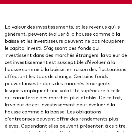
Voir les produits par type
La valeur des investissements, et les revenus qu'ils
Actions
génèrent, peuvent évoluer à la hausse comme à la
baisse et les investisseurs peuvent ne pas récupérer
Événements et webinaires
ETFs
le capital investi. S'agissant des fonds qui
investissent dans des marchés étrangers, la valeur de
Fonds commun de placement
cet investissement est susceptible d'évoluer à la
Contactez-nous
Gestion active
hausse comme à la baisse, en raison des fluctuations
affectant les taux de change. Certains fonds
Gestion passive
peuvent investir dans des marchés émergents,
Marché monétaire
lesquels impliquent une volatilité supérieure à celle
qui caractérise des marchés plus établis. De ce fait,
Multi-actifs
la valeur de cet investissement peut évoluer à la
hausse comme à la baisse. Les obligations
Obligations
Analyse de l'exposition aux indices
d'entreprises peuvent offrir des rendements plus
élevés. Cependant elles peuvent présenter, à ce titre,
À propos de nos produits