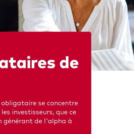
gations
Obligations active
ataires de
 obligataire se concentre
 les investisseurs, que ce
en générant de l'alpha à