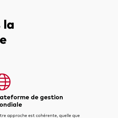
 la
de
lateforme de gestion
ondiale
tre approche est cohérente, quelle que