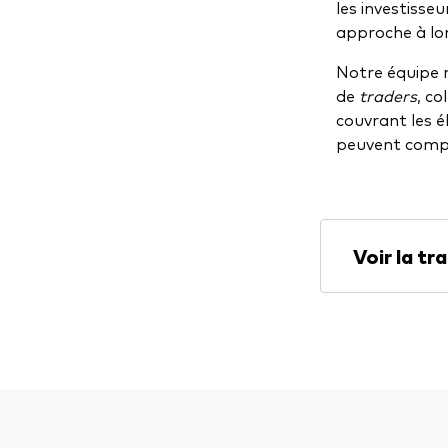
les investisseu
approche à lo
Notre équipe m
de
traders
, c
couvrant les é
peuvent compte
Voir la tr