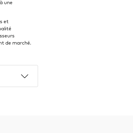
 à une
s et
alité
isseurs
ent de marché.