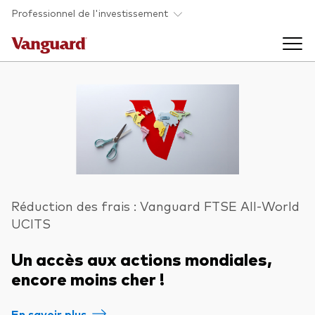
Skip to main content
Professionnel de l'investissement
Fonds et ETFs
Back to main menu
Analyses et événements
Tous les produits
Back to main menu
À propos de Vanguard
Réduction des frais : Vanguard FTSE All-World
UCITS
Liste des analyses
Back to main menu
Un accès aux actions mondiales,
encore moins cher !
À propos de Vanguard
En savoir plus