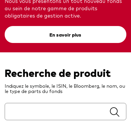
Nous vous présentons un tout nouveau fonds
au sein de notre gamme de produits
Actions
Prévention de la fraude
obligataires de gestion active.
ESG
ETFs
En savoir plus
Fonds indiciels
Marché monétaire
Multi-actifs
Recherche de produit
Obligations
Indiquez le symbole, le ISIN, le Bloomberg, le nom, ou
Obligations active
le type de parts du fonds
Comment investir avec nous
Investir avec Vanguard