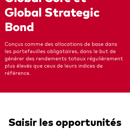
Global Strategic
Bond
Voir les produits par type
Actions
Événements et webinaires
Conçus comme des allocations de base dans
ETFs
les portefeuilles obligataires, dans le but de
Fonds commun de placement
générer des rendements totaux régulièrement
Contactez-nous
plus élevés que ceux de leurs indices de
Gestion active
référence.
Gestion passive
Marché monétaire
Multi-actifs
Obligations
Analyse de l'exposition aux indices
Saisir les opportunités
À propos de nos produits