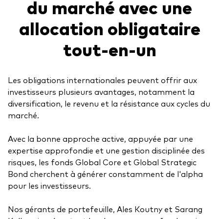
du marché avec une
Actions
allocation obligataire
Prévention de la fraude
ESG
tout-en-un
ETFs
Fonds indiciels
Les obligations internationales peuvent offrir aux
investisseurs plusieurs avantages, notamment la
Marché monétaire
diversification, le revenu et la résistance aux cycles du
Multi-actifs
marché.
Obligations
Avec la bonne approche active, appuyée par une
Obligations active
expertise approfondie et une gestion disciplinée des
risques, les fonds Global Core et Global Strategic
Bond cherchent à générer constamment de l'alpha
Comment investir avec nous
pour les investisseurs.
Investir avec Vanguard
Nos gérants de portefeuille, Ales Koutny et Sarang