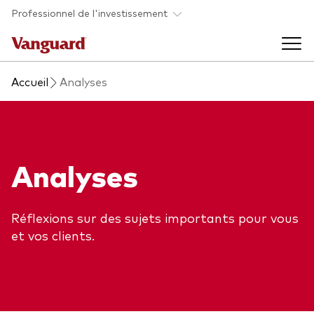
Skip to main content
Professionnel de l'investissement
Accueil
Analyses
Fonds et ETFs
Back to main menu
Analyses et événements
Analyses
Tous les produits
Back to main menu
À propos de Vanguard
Réflexions sur des sujets importants pour vous
Liste des analyses
et vos clients.
Back to main menu
À propos de Vanguard