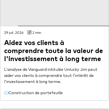
Actions
Prévention de la fraude
ESG
ETFs
29 juil. 2026
2 min
Fonds indiciels
Aidez vos clients à
Marché monétaire
comprendre toute la valeur de
Multi-actifs
l'investissement à long terme
Obligations
L'analyse de Vanguard intitulée Unlucky Jim peut
Obligations active
aider vos clients à comprendre tout l'intérêt de
l'investissement à long terme.
Comment investir avec nous
Construction de portefeuille
Investir avec Vanguard