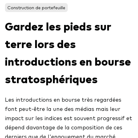
Construction de portefeuille
Gardez les pieds sur
Voir les produits par type
Actions
terre lors des
Événements et webinaires
ETFs
introductions en bourse
Fonds commun de placement
Contactez-nous
Gestion active
stratosphériques
Gestion passive
Marché monétaire
Les introductions en bourse très regardées
Multi-actifs
font peut-être la une des médias mais leur
Obligations
impact sur les indices est souvent progressif et
Analyse de l'exposition aux indices
dépend davantage de la composition de ces
derniers que de l'engouement du marché.
À propos de nos produits