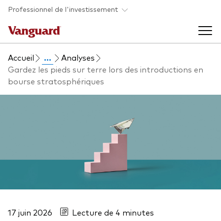
Skip to main content
Professionnel de l'investissement
Accueil
...
Analyses
Fonds et ETFs
Gardez les pieds sur terre lors des introductions en
bourse stratosphériques
Back to main menu
Analyses et événements
Tous les produits
Back to main menu
À propos de Vanguard
Liste des analyses
Back to main menu
À propos de Vanguard
17 juin 2026
Lecture de 4 minutes