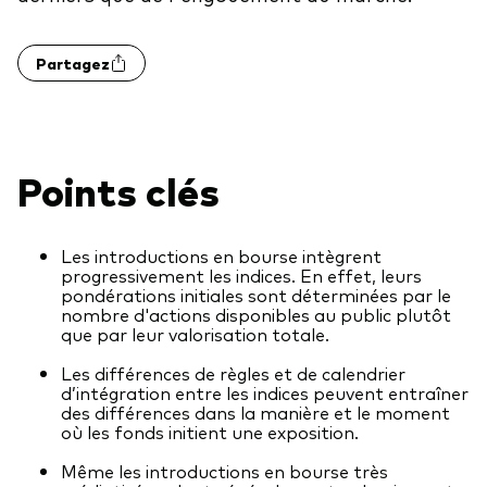
Actions
Prévention de la fraude
Partagez
ESG
ETFs
Fonds indiciels
Points clés
Marché monétaire
Multi-actifs
Les introductions en bourse intègrent
progressivement les indices. En effet, leurs
Obligations
pondérations initiales sont déterminées par le
nombre d'actions disponibles au public plutôt
Obligations active
que par leur valorisation totale.
Les différences de règles et de calendrier
d’intégration entre les indices peuvent entraîner
Comment investir avec nous
des différences dans la manière et le moment
où les fonds initient une exposition.
Investir avec Vanguard
Même les introductions en bourse très