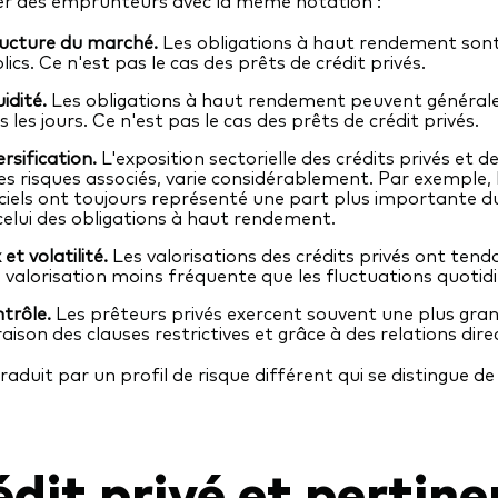
er des emprunteurs avec la même notation :
ucture du marché.
Les obligations à haut rendement sont
lics. Ce n'est pas le cas des prêts de crédit privés.
idité.
Les obligations à haut rendement peuvent général
s les jours. Ce n'est pas le cas des prêts de crédit privés.
ersification.
L'exposition sectorielle des crédits privés et 
les risques associés, varie considérablement. Par exemple, 
iciels ont toujours représenté une part plus importante d
celui des obligations à haut rendement.
 et volatilité.
Les valorisations des crédits privés ont tend
 valorisation moins fréquente que les fluctuations quoti
trôle.
Les prêteurs privés exercent souvent une plus gran
raison des clauses restrictives et grâce à des relations dire
raduit par un profil de risque différent qui se distingue d
dit privé et pertine