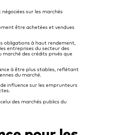
 négociées sur les marchés
ement être achetées et vendues
des obligations à haut rendement,
les entreprises du secteur des
u marché des crédits privés que
ance à être plus stables, reflétant
diennes du marché.
de influence sur les emprunteurs
ctes.
e celui des marchés publics du
nce pour les