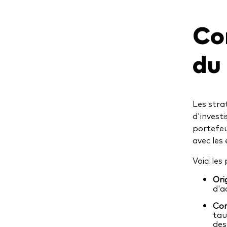
Co
du 
Les stra
d'invest
portefeu
avec les
Voici les
Ori
d'a
Con
tau
des