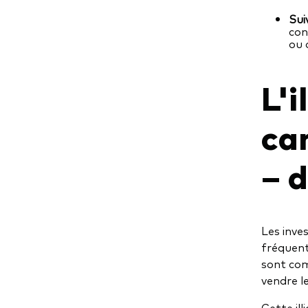
Suiv
con
ou 
L'i
ca
– d
Les inve
fréquent
sont com
vendre l
Cette il