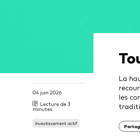
Obli
Tou
La hau
recour
04 juin 2026
les co
Lecture de 3
tradit
minutes
Investissement actif
Partag