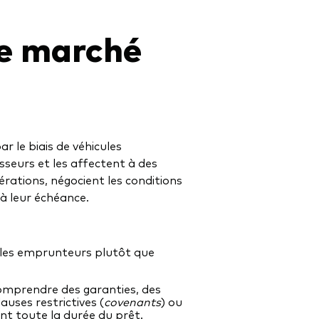
e marché
r le biais de véhicules
isseurs et les affectent à des
rations, négocient les conditions
à leur échéance.
c les emprunteurs plutôt que
omprendre des garanties, des
uses restrictives (
covenants
) ou
nt toute la durée du prêt.