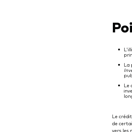
Poi
L'i
pri
La 
Inv
pub
Le 
inv
lon
Le crédit
de certa
vers les