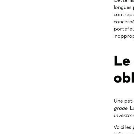
longues 
contrepa
concerné
portefeui
inapprop
Le
ob
Une peti
grade
. 
Investm
Voici les