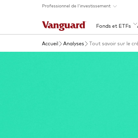
Skip to main content
Professionnel de l'investissement
Fonds et ETFs
Accueil
Analyses
Tout savoir sur le cr
Tous les produits
Liste des analyses
À propos de Vanguard
Voi
Évé
Con
web
Acti
ETF
Fon
Gest
Gest
Mar
Mult