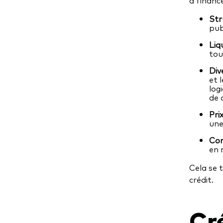
à financ
Str
pub
Liqu
tou
Div
et 
log
de 
Prix
une
Con
en 
Cela se t
crédit.
Cré