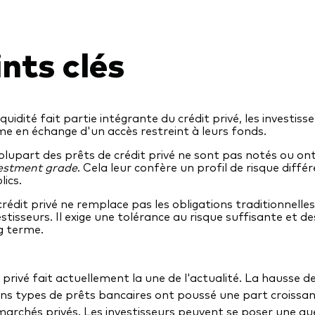
nts clés
lliquidité fait partie intégrante du crédit privé, les investi
me en échange d'un accès restreint à leurs fonds.
plupart des prêts de crédit privé ne sont pas notés ou ont
estment grade
. Cela leur confère un profil de risque diffé
lics.
crédit privé ne remplace pas les obligations traditionnelles
estisseurs. Il exige une tolérance au risque suffisante et d
g terme.
 privé fait actuellement la une de l'actualité. La hausse d
ins types de prêts bancaires ont poussé une part croissan
 marchés privés. Les investisseurs peuvent se poser une que