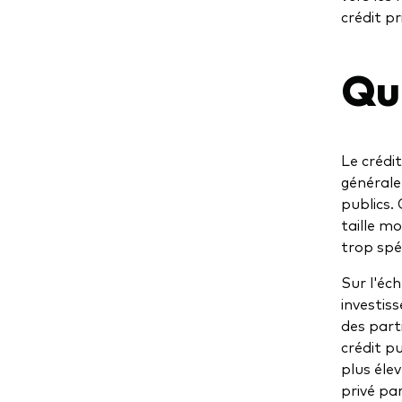
crédit p
Qu'
Le crédi
générale
publics.
taille m
trop spé
Sur l'éch
investis
des parti
crédit p
plus éle
privé pa