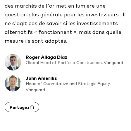
des marchés de l'or met en lumière une
Actions
Prévention de la fraude
question plus générale pour les investisseurs : Il
ESG
ne s'agit pas de savoir si les investissements
alternatifs « fonctionnent », mais dans quelle
ETFs
mesure ils sont adaptés.
Fonds indiciels
Marché monétaire
Roger Aliaga Díaz
Global Head of Portfolio Construction, Vanguard
Multi-actifs
John Ameriks
Obligations
Head of Quantitative and Strategic Equity,
Obligations active
Vanguard
Partagez
Comment investir avec nous
Investir avec Vanguard