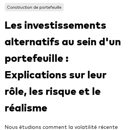
Construction de portefeuille
Les investissements
Voir les produits par type
Actions
alternatifs au sein d'un
Événements et webinaires
ETFs
portefeuille :
Fonds commun de placement
Contactez-nous
Gestion active
Explications sur leur
Gestion passive
rôle, les risque et le
Marché monétaire
Multi-actifs
réalisme
Obligations
Analyse de l'exposition aux indices
Nous étudions comment la volatilité récente
À propos de nos produits