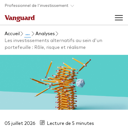
Skip to main content
Professionnel de l'investissement
Accueil
...
Analyses
Fonds et ETFs
Les investissements alternatifs au sein d'un
portefeuille : Rôle, risque et réalisme
Back to main menu
Analyses et événements
Tous les produits
Back to main menu
À propos de Vanguard
Liste des analyses
Back to main menu
À propos de Vanguard
05 juillet 2026
Lecture de 5 minutes