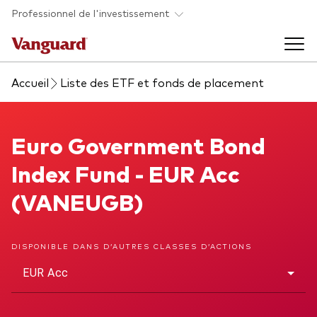
Skip to main content
Professionnel de l'investissement
Accueil
Liste des ETF et fonds de placement
Fonds et ETFs
Back to main menu
Euro Government Bond Index Fund
Euro Government Bond
Analyses et événements
Index Fund - EUR Acc
Tous les produits
Back to main menu
À propos de Vanguard
(VANEUGB)
Liste des analyses
Back to main menu
DISPONIBLE DANS D’AUTRES CLASSES D’ACTIONS
EUR Acc
À propos de Vanguard