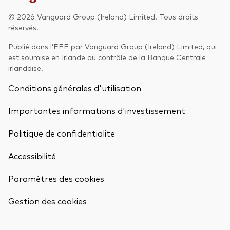
© 2026 Vanguard Group (Ireland) Limited. Tous droits
Actions
Prévention de la fraude
réservés.
ESG
Publié dans l’EEE par Vanguard Group (Ireland) Limited, qui
est soumise en Irlande au contrôle de la Banque Centrale
ETFs
irlandaise.
Fonds indiciels
Conditions générales d'utilisation
Marché monétaire
Importantes informations d'investissement
Multi-actifs
Politique de confidentialite
Obligations
Accessibilité
Obligations active
Paramètres des cookies
Retour en h
Comment investir avec nous
Gestion des cookies
Investir avec Vanguard