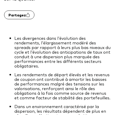
Actions
Prévention de la fraude
Partagez
ESG
ETFs
Les divergences dans l'évolution des
Fonds indiciels
rendements, l'élargissement modéré des
spreads par rapport à leurs plus bas niveaux du
Marché monétaire
cycle et l'évolution des anticipations de taux ont
conduit à une dispersion plus marquée des
Multi-actifs
performances entre les différents secteurs
obligataires.
Obligations
Les rendements de départ élevés et les revenus
Obligations active
de coupon ont contribué à amortir les baisses
de performances malgré des tensions sur les
valorisations, renforçant ainsi le rôle des
obligations à la fois comme source de revenus
Comment investir avec nous
et comme facteur de stabilité des portefeuilles.
Investir avec Vanguard
Dans un environnement caractérisé par la
dispersion, les résultats dépendent de plus en