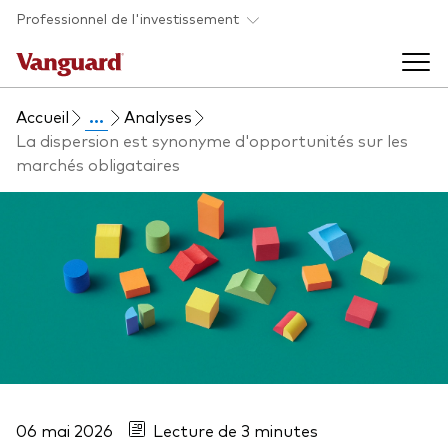
Skip to main content
Professionnel de l'investissement
Accueil
...
Analyses
Fonds et ETFs
La dispersion est synonyme d'opportunités sur les
marchés obligataires
Back to main menu
Analyses et événements
Tous les produits
Back to main menu
À propos de Vanguard
Liste des analyses
Back to main menu
À propos de Vanguard
06 mai 2026
Lecture de 3 minutes