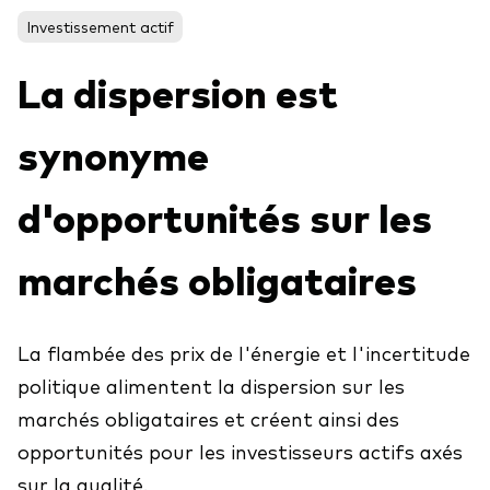
Investissement actif
La dispersion est
Voir les produits par type
Actions
synonyme
Événements et webinaires
ETFs
d'opportunités sur les
Fonds commun de placement
Contactez-nous
Gestion active
marchés obligataires
Gestion passive
Marché monétaire
La flambée des prix de l'énergie et l'incertitude
Multi-actifs
politique alimentent la dispersion sur les
Obligations
marchés obligataires et créent ainsi des
Analyse de l'exposition aux indices
opportunités pour les investisseurs actifs axés
sur la qualité.
À propos de nos produits