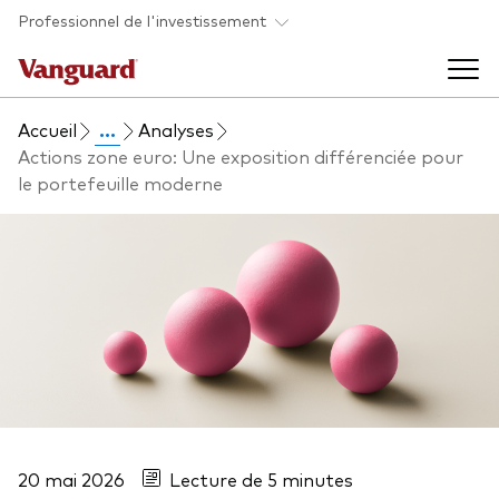
Skip to main content
Professionnel de l'investissement
Accueil
...
Analyses
Fonds et ETFs
Actions zone euro: Une exposition différenciée pour
le portefeuille moderne
Back to main menu
Analyses et événements
Tous les produits
Back to main menu
À propos de Vanguard
Liste des analyses
Back to main menu
À propos de Vanguard
20 mai 2026
Lecture de 5 minutes