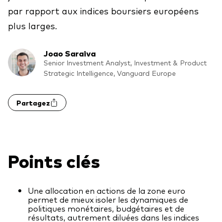
par rapport aux indices boursiers européens
Actions
Prévention de la fraude
plus larges.
ESG
Joao Saraiva
ETFs
Senior Investment Analyst, Investment & Product
Strategic Intelligence, Vanguard Europe
Fonds indiciels
Marché monétaire
Partagez
Multi-actifs
Obligations
Obligations active
Points clés
Comment investir avec nous
Une allocation en actions de la zone euro
permet de mieux isoler les dynamiques de
Investir avec Vanguard
politiques monétaires, budgétaires et de
résultats, autrement diluées dans les indices