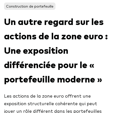
Construction de portefeuille
Un autre regard sur les
Voir les produits par type
Actions
actions de la zone euro :
Événements et webinaires
ETFs
Une exposition
Fonds commun de placement
Contactez-nous
Gestion active
différenciée pour le «
Gestion passive
portefeuille moderne »
Marché monétaire
Multi-actifs
Les actions de la zone euro offrent une
Obligations
Analyse de l'exposition aux indices
exposition structurelle cohérente qui peut
jouer un rôle différent dans les portefeuilles
À propos de nos produits