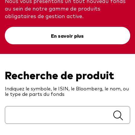
Nous vous présentons un tout nouveau fonds
au sein de notre gamme de produits
Actions
Prévention de la fraude
obligataires de gestion active.
ESG
ETFs
En savoir plus
Fonds indiciels
Marché monétaire
Multi-actifs
Recherche de produit
Obligations
Indiquez le symbole, le ISIN, le Bloomberg, le nom, ou
Obligations active
le type de parts du fonds
Comment investir avec nous
Investir avec Vanguard