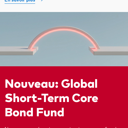
Voir les produits par type
Actions
Événements et webinaires
ETFs
Fonds commun de placement
Contactez-nous
Gestion active
Gestion passive
Nouveau: Global
Marché monétaire
Short-Term Core
Multi-actifs
Bond Fund
Obligations
Analyse de l'exposition aux indices
À propos de nos produits