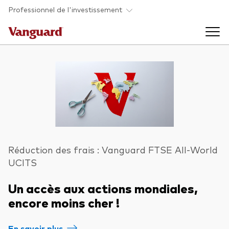
Skip to main content
Professionnel de l'investissement
Fonds et ETFs
Back to main menu
Analyses et événements
Tous les produits
Back to main menu
À propos de Vanguard
Réduction des frais : Vanguard FTSE All-World
UCITS
Liste des analyses
Back to main menu
Un accès aux actions mondiales,
encore moins cher !
À propos de Vanguard
En savoir plus