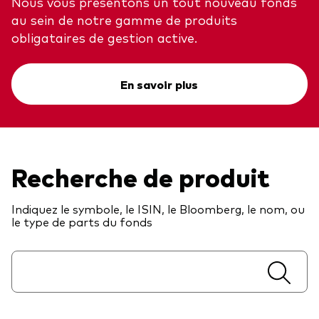
Nous vous présentons un tout nouveau fonds
au sein de notre gamme de produits
Actions
Prévention de la fraude
obligataires de gestion active.
ESG
ETFs
En savoir plus
Fonds indiciels
Marché monétaire
Multi-actifs
Recherche de produit
Obligations
Indiquez le symbole, le ISIN, le Bloomberg, le nom, ou
Obligations active
le type de parts du fonds
Comment investir avec nous
Investir avec Vanguard