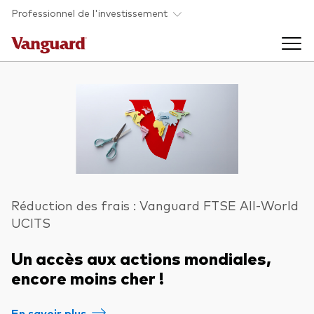
Skip to main content
Professionnel de l'investissement
Fonds et ETFs
Back to main menu
Analyses et événements
Tous les produits
Back to main menu
À propos de Vanguard
Réduction des frais : Vanguard FTSE All-World
UCITS
Liste des analyses
Back to main menu
Un accès aux actions mondiales,
encore moins cher !
À propos de Vanguard
En savoir plus