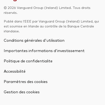
© 2026 Vanguard Group (Ireland) Limited. Tous droits
Actions
Prévention de la fraude
réservés.
ESG
Publié dans l’EEE par Vanguard Group (Ireland) Limited, qui
est soumise en Irlande au contrôle de la Banque Centrale
ETFs
irlandaise.
Fonds indiciels
Conditions générales d'utilisation
Marché monétaire
Importantes informations d'investissement
Multi-actifs
Politique de confidentialite
Obligations
Accessibilité
Obligations active
Paramètres des cookies
Retour en h
Comment investir avec nous
Gestion des cookies
Investir avec Vanguard