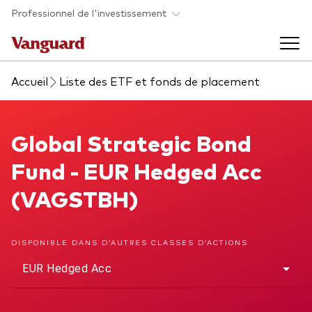
Skip to main content
Professionnel de l'investissement
Accueil
Liste des ETF et fonds de placement
Fonds et ETFs
Back to main menu
Global Strategic Bond Fund
Global Strategic Bond
Analyses et événements
Fund - EUR Hedged Acc
Tous les produits
Back to main menu
À propos de Vanguard
(VAGSTBH)
Liste des analyses
Back to main menu
DISPONIBLE DANS D’AUTRES CLASSES D’ACTIONS
EUR Hedged Acc
À propos de Vanguard