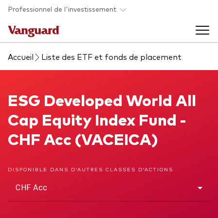
Skip to main content
Professionnel de l'investissement
Accueil
Liste des ETF et fonds de placement
Fonds et ETFs
Back to main menu
ESG Developed World All Cap Equity Index Fund
ESG Developed World All
Analyses et événements
Cap Equity Index Fund -
Tous les produits
Back to main menu
À propos de Vanguard
CHF Acc (VACEICA)
Liste des analyses
Back to main menu
DISPONIBLE DANS D’AUTRES CLASSES D’ACTIONS
CHF Acc
À propos de Vanguard