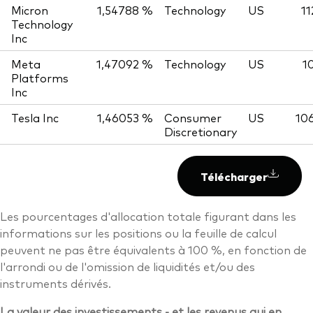
Micron
1,54788 %
Technology
US
11
Technology
Inc
Meta
1,47092 %
Technology
US
1
Platforms
Inc
Tesla Inc
1,46053 %
Consumer
US
10
Discretionary
Télécharger
Les pourcentages d'allocation totale figurant dans les
informations sur les positions ou la feuille de calcul
peuvent ne pas être équivalents à 100 %, en fonction de
l'arrondi ou de l'omission de liquidités et/ou des
instruments dérivés.
La valeur des investissements - et les revenus qui en