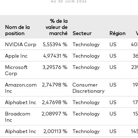
AU 30 JUIN 2026
% de la
Nom de la
valeur de
position
marché
Secteur
Région
NVIDIA Corp
5,55394 %
Technology
US
40
Apple Inc
4,97431 %
Technology
US
36
Microsoft
3,29576 %
Technology
US
23
Corp
Amazon.com
2,74798 %
Consumer
US
19
Inc
Discretionary
Alphabet Inc
2,47698 %
Technology
US
17
Broadcom
2,08997 %
Technology
US
1
Inc
Alphabet Inc
2,00113 %
Technology
US
14