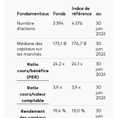
Indice de
Fondamentaux
Fonds
référence
au
Nombre
3 394
4 376
30
d’actions
juin
2026
Médiane des
175,1
B
176,7
B
30
capitaux sur
juin
les marchés
2026
24,2
x
24,1
x
30
Ratio
juin
cours/bénéfice
2026
(PER)
3,9
x
3,9
x
30
Ratio
juin
cours/valeur
2026
comptable
19,4 %
19,0 %
30
Rendement
juin
des capitaux