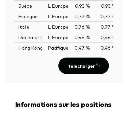
Suède
L'Europe
0,93 %
0,93 %
0
Espagne
L'Europe
0,77 %
0,77 %
0
Italie
L'Europe
0,76 %
0,77 %
-0
Danemark
L'Europe
0,48 %
0,48 %
0
Hong Kong
Pacifique
0,47 %
0,46 %
0
Télécharger
Informations sur les positions