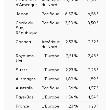
d'Amérique
du Nord
Japon
Pacifique
6,57 %
6,56 %
0
Corée du
Pacifique
3,50 %
3,50 %
0
Sud,
République
Canada
Amérique
2,52 %
2,52 %
0
du Nord
Royaume-
L'Europe
2,51 %
2,43 %
0
Uni
Suisse
L'Europe
2,23 %
2,23 %
0
Allemagne
L'Europe
1,89 %
1,89 %
0
Australie
Pacifique
1,56 %
1,57 %
-0
Pays-Bas
L'Europe
1,54 %
1,54 %
0
France
L'Europe
1,23 %
1,23 %
0