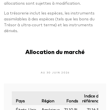
allocations sont sujettes à modification.
La trésorerie inclut les espèces, les instruments
assimilables à des espèces (tels que les bons du
Trésor à ultra-court terme) et les instruments
dérivés.
Allocation du marché
AU 30 JUIN 2026
Indice de
Pays
Région
Fonds
référence
États-Unis
Amérique
71,10 %
71,16 %
-0