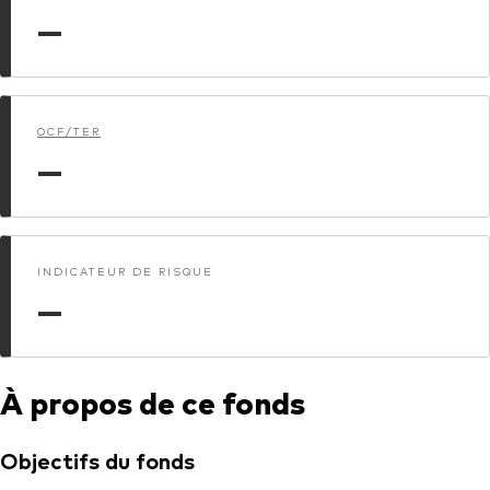
—
Actions
Prévention de la fraude
ESG
ETFs
OCF/TER
—
Fonds indiciels
Marché monétaire
Multi-actifs
INDICATEUR DE RISQUE
Obligations
—
Obligations active
À propos de ce fonds
Comment investir avec nous
Investir avec Vanguard
Objectifs du fonds