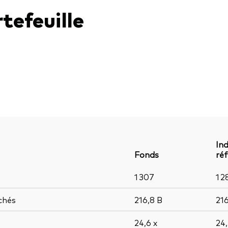
tefeuille
Ind
Fonds
ré
1 307
1 2
chés
216,8
B
21
24,6
x
24