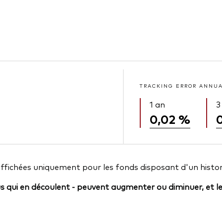
TRACKING ERROR ANNU
1 an
3
0,02 %
affichées uniquement pour les fonds disposant d'un histor
us qui en découlent - peuvent augmenter ou diminuer, et l