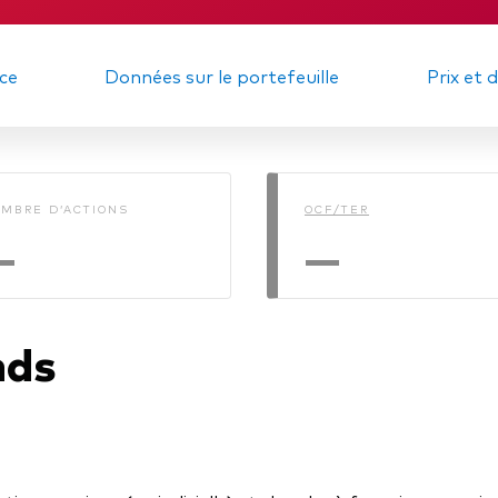
gations
Obligations active
ce
Données sur le portefeuille
Prix et 
MBRE D’ACTIONS
OCF/TER
—
—
nds