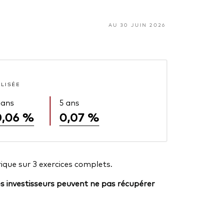
AU 30 JUIN 2026
ALISÉE
 ans
5 ans
0,06 %
0,07 %
ique sur 3 exercices complets.
es investisseurs peuvent ne pas récupérer