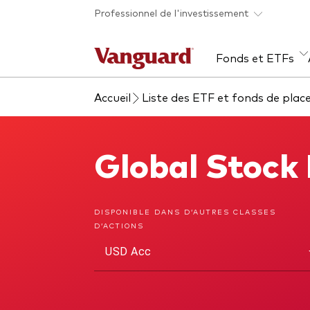
Skip to main content
Professionnel de l'investissement
Fonds et ETFs
Accueil
Liste des ETF et fonds de pla
Tous les produits
Liste des analyses
À propos de Vanguard
Voi
Évé
Con
web
Acti
Global Stock
Global Stock Index Fund
ETF
Fon
Gest
DISPONIBLE DANS D’AUTRES CLASSES
D’ACTIONS
Gest
USD Acc
Mar
Mult