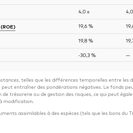
4,0
x
4,
19,6 %
19
 (ROE)
19,8 %
19
-30,3 %
—
stances, telles que les différences temporelles entre les 
ui peut entraîner des pondérations négatives. Le fonds pe
n de trésorerie ou de gestion des risques, ce qui peut ég
à modification.
truments assimilables à des espèces (tels que les bons du T