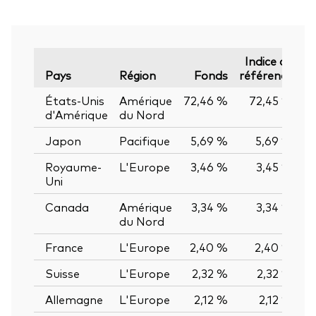
Indice de
Pays
Région
Fonds
référence
États-Unis
Amérique
72,46 %
72,45 %
0
d'Amérique
du Nord
Japon
Pacifique
5,69 %
5,69 %
0
Royaume-
L'Europe
3,46 %
3,45 %
0
Uni
Canada
Amérique
3,34 %
3,34 %
0
du Nord
France
L'Europe
2,40 %
2,40 %
0
Suisse
L'Europe
2,32 %
2,32 %
0
Allemagne
L'Europe
2,12 %
2,12 %
0