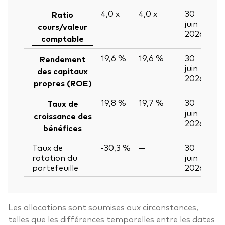
4,0
x
4,0
x
30
Ratio
juin
cours/valeur
2026
comptable
19,6 %
19,6 %
30
Rendement
juin
des capitaux
2026
propres (ROE)
19,8 %
19,7 %
30
Taux de
juin
croissance des
2026
bénéfices
Taux de
-30,3 %
—
30
rotation du
juin
portefeuille
2026
Les allocations sont soumises aux circonstances,
telles que les différences temporelles entre les dates