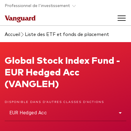
Skip to main content
Professionnel de l'investissement
Accueil
Liste des ETF et fonds de placement
Fonds et ETFs
Back to main menu
Global Stock Index Fund
Global Stock Index Fund -
Analyses et événements
EUR Hedged Acc
Tous les produits
Back to main menu
À propos de Vanguard
(VANGLEH)
Liste des analyses
Back to main menu
DISPONIBLE DANS D’AUTRES CLASSES D’ACTIONS
EUR Hedged Acc
À propos de Vanguard