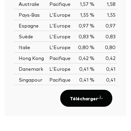
Australie
Pacifique
1,57 %
1,58 %
-0
Pays-Bas
L'Europe
1,55 %
1,55 %
0
Espagne
L'Europe
0,97 %
0,97 %
0
Suède
L'Europe
0,83 %
0,83 %
0
Italie
L'Europe
0,80 %
0,80 %
0
Hong Kong
Pacifique
0,42 %
0,42 %
0
Danemark
L'Europe
0,41 %
0,41 %
0
Singapour
Pacifique
0,41 %
0,41 %
0
Télécharger