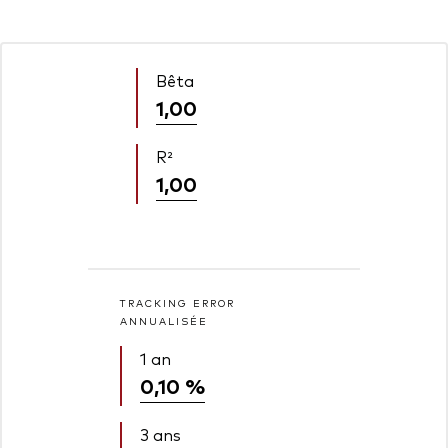
Bêta
1,00
R²
1,00
TRACKING ERROR
ANNUALISÉE
1 an
0,10 %
3 ans