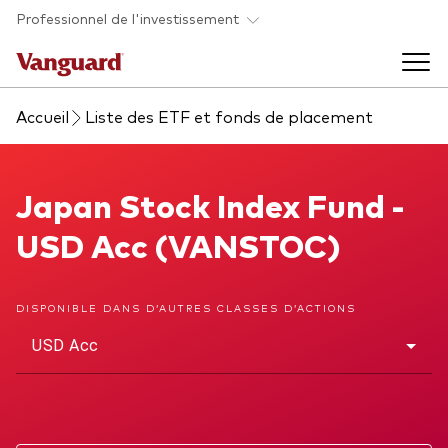
Skip to main content
Professionnel de l'investissement
Accueil
Liste des ETF et fonds de placement
Fonds et ETFs
Back to main menu
Japan Stock Index Fund
Japan Stock Index Fund -
Analyses et événements
USD Acc (VANSTOC)
Tous les produits
Back to main menu
À propos de Vanguard
DISPONIBLE DANS D’AUTRES CLASSES D’ACTIONS
Liste des analyses
Back to main menu
USD Acc
À propos de Vanguard