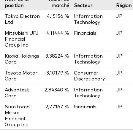
position
marché
Secteur
Région
Tokyo Electron
4,15156 %
Information
JP
Ltd
Technology
Mitsubishi UFJ
4,11444 %
Financials
JP
Financial
Group Inc
Kioxia Holdings
3,38224 %
Information
JP
Corp
Technology
Toyota Motor
3,10179 %
Consumer
JP
Corp
Discretionary
Advantest
2,84340 %
Information
JP
Corp
Technology
Sumitomo
2,77167 %
Financials
JP
Mitsui
Financial
Group Inc