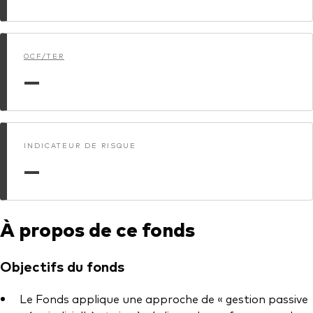
Actions
Prévention de la fraude
ESG
OCF/TER
—
ETFs
Fonds indiciels
Marché monétaire
INDICATEUR DE RISQUE
Multi-actifs
—
Obligations
Obligations active
À propos de ce fonds
Comment investir avec nous
Objectifs du fonds
Investir avec Vanguard
Le Fonds applique une approche de « gestion passive