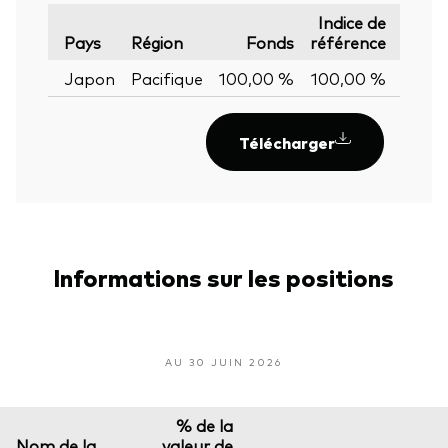
Indice de
Éca
Pays
Région
Fonds
référence
+
Japon
Pacifique
100,00 %
100,00 %
0,00
Télécharger
Informations sur les positions
AU 30 JUIN 2026
% de la
Nom de la
valeur de