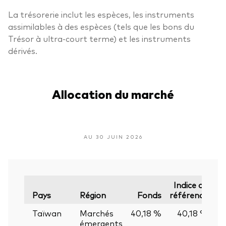
La trésorerie inclut les espèces, les instruments
assimilables à des espèces (tels que les bons du
Trésor à ultra-court terme) et les instruments
dérivés.
Allocation du marché
AU 30 JUIN 2026
Indice de
Pays
Région
Fonds
référence
Taïwan
Marchés
40,18 %
40,18 %
0
émergents