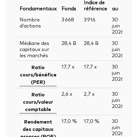
Indice de
Fondamentaux
Fonds
référence
au
Nombre
3 668
3 916
30
d’actions
juin
2026
Médiane des
28,4
B
28,4
B
30
capitaux sur
juin
les marchés
2026
17,7
x
17,7
x
30
Ratio
juin
cours/bénéfice
2026
(PER)
2,6
x
2,7
x
30
Ratio
juin
cours/valeur
2026
comptable
17,0 %
17,0 %
30
Rendement
juin
des capitaux
2026
propres (ROE)