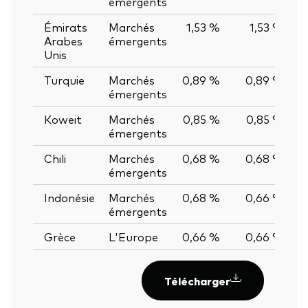
émergents
Émirats
Marchés
1,53 %
1,53 %
0
Arabes
émergents
Unis
Turquie
Marchés
0,89 %
0,89 %
0
émergents
Koweit
Marchés
0,85 %
0,85 %
0
émergents
Chili
Marchés
0,68 %
0,68 %
0
émergents
Indonésie
Marchés
0,68 %
0,66 %
0
émergents
Grèce
L'Europe
0,66 %
0,66 %
0
Télécharger