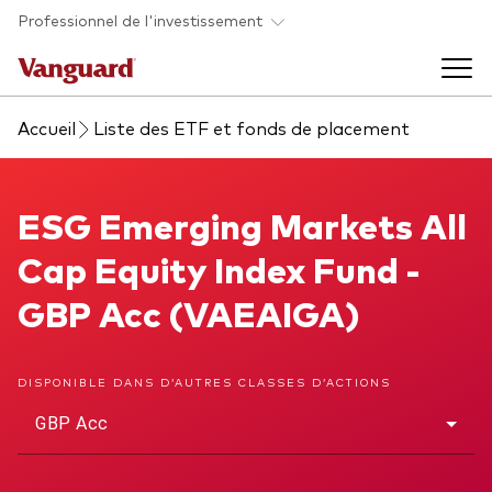
Skip to main content
Professionnel de l'investissement
Accueil
Liste des ETF et fonds de placement
Fonds et ETFs
Back to main menu
ESG Emerging Markets All Cap Equity Index Fund
ESG Emerging Markets All
Analyses et événements
Cap Equity Index Fund -
Tous les produits
Back to main menu
À propos de Vanguard
GBP Acc (VAEAIGA)
Liste des analyses
Back to main menu
DISPONIBLE DANS D’AUTRES CLASSES D’ACTIONS
GBP Acc
À propos de Vanguard