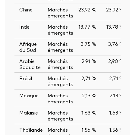
Chine
Marchés
23,92 %
23,92 %
0
émergents
Inde
Marchés
13,77 %
13,78 %
-0
émergents
Afrique
Marchés
3,75 %
3,76 %
-0
du Sud
émergents
Arabie
Marchés
2,91 %
2,90 %
0
Saoudite
émergents
Brésil
Marchés
2,71 %
2,71 %
0
émergents
Mexique
Marchés
2,13 %
2,13 %
0
émergents
Malaisie
Marchés
1,63 %
1,63 %
0
émergents
Thaïlande
Marchés
1,56 %
1,56 %
0