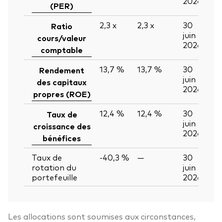
2026
(PER)
2,3
x
2,3
x
30
Ratio
juin
cours/valeur
2026
comptable
13,7 %
13,7 %
30
Rendement
juin
des capitaux
2026
propres (ROE)
12,4 %
12,4 %
30
Taux de
juin
croissance des
2026
bénéfices
Taux de
-40,3 %
—
30
rotation du
juin
portefeuille
2026
Les allocations sont soumises aux circonstances,