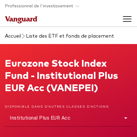
Skip to main content
Professionnel de l'investissement
Accueil
Liste des ETF et fonds de placement
Fonds et ETFs
Back to main menu
Eurozone Stock Index Fund
Eurozone Stock Index
Analyses et événements
Fund - Institutional Plus
Tous les produits
Back to main menu
À propos de Vanguard
EUR Acc (VANEPEI)
Liste des analyses
Back to main menu
DISPONIBLE DANS D’AUTRES CLASSES D’ACTIONS
Institutional Plus EUR Acc
À propos de Vanguard