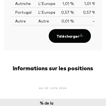
Autriche
L'Europe
1,01 %
1,01 %
0,
Portugal
L'Europe
0,57 %
0,57 %
0,
Autre
Autre
0,01 %
—
Télécharger
Informations sur les positions
AU 30 JUIN 2026
% de la