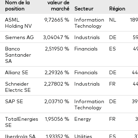
Nom de la
valeur de
position
marché
Secteur
Région
ASML
9,72665 %
Information
NL
189
Holding NV
Technology
Siemens AG
3,04047 %
Industrials
DE
59
Banco
2,51950 %
Financials
ES
4
Santander
SA
Allianz SE
2,29326 %
Financials
DE
44
Schneider
2,27802 %
Industrials
FR
44
Electric SE
SAP SE
2,03710 %
Information
DE
39
Technology
TotalEnergies
1,95056 %
Energy
FR
3
SE
Iberdrola SA
1,93352 %
Utilities
ES
3