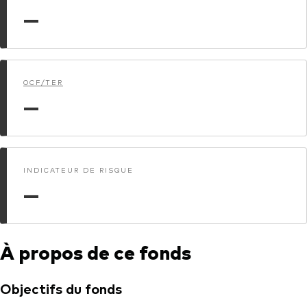
—
Actions
Prévention de la fraude
ESG
ETFs
OCF/TER
—
Fonds indiciels
Marché monétaire
Multi-actifs
INDICATEUR DE RISQUE
Obligations
—
Obligations active
À propos de ce fonds
Comment investir avec nous
Investir avec Vanguard
Objectifs du fonds