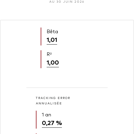
AU 30 JUIN 2026
Bêta
1,01
R²
1,00
TRACKING ERROR
ANNUALISÉE
1 an
0,27 %