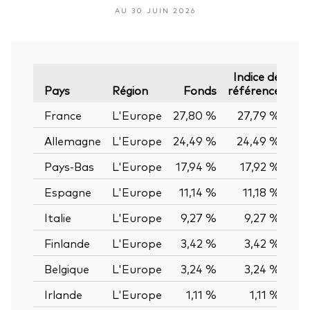
AU 30 JUIN 2026
Indice de
É
Pays
Région
Fonds
référence
France
L'Europe
27,80 %
27,79 %
0,
Allemagne
L'Europe
24,49 %
24,49 %
0,
Pays-Bas
L'Europe
17,94 %
17,92 %
0,
Espagne
L'Europe
11,14 %
11,18 %
-0,
Italie
L'Europe
9,27 %
9,27 %
0,
Finlande
L'Europe
3,42 %
3,42 %
0,
Belgique
L'Europe
3,24 %
3,24 %
0,
Irlande
L'Europe
1,11 %
1,11 %
0,