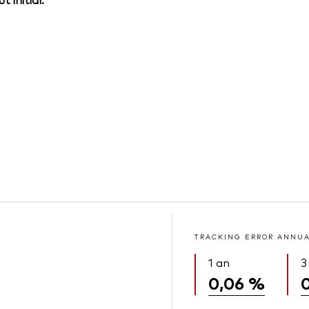
TRACKING ERROR ANNU
1 an
3
0,06 %