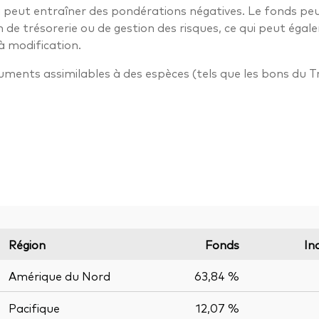
ui peut entraîner des pondérations négatives. Le fonds pe
n de trésorerie ou de gestion des risques, ce qui peut ég
à modification.
truments assimilables à des espèces (tels que les bons du T
Région
Fonds
In
Amérique du Nord
63,84 %
Pacifique
12,07 %