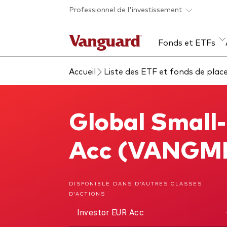
Skip to main content
Professionnel de l'investissement
Fonds et ETFs
Accueil
Liste des ETF et fonds de pla
Tous les produits
Liste des analyses
À propos de Vanguard
Voi
Évé
Con
web
Acti
Global Small-
Global Small-Cap Index Fund
ETF
Fon
Acc (VANGME
Gest
Gest
DISPONIBLE DANS D’AUTRES CLASSES
D’ACTIONS
Mar
Investor EUR Acc
Mult