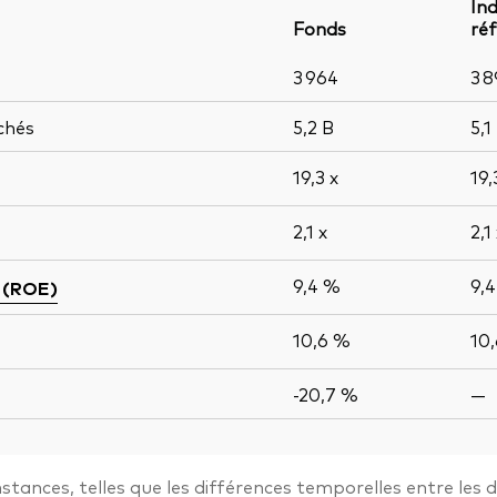
Ind
Fonds
ré
3 964
3 8
chés
5,2
B
5,1
19,3
x
19
2,1
x
2,1
9,4 %
9,
 (ROE)
10,6 %
10
-20,7 %
—
stances, telles que les différences temporelles entre les 