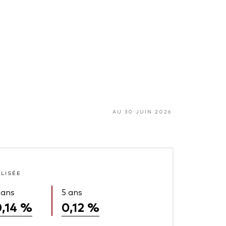
AU 30 JUIN 2026
ALISÉE
 ans
5 ans
0,14 %
0,12 %