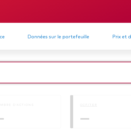
gations
Obligations active
DIC
Rapport intermé
ce
Données sur le portefeuille
Prix et 
MBRE D’ACTIONS
OCF/TER
—
—