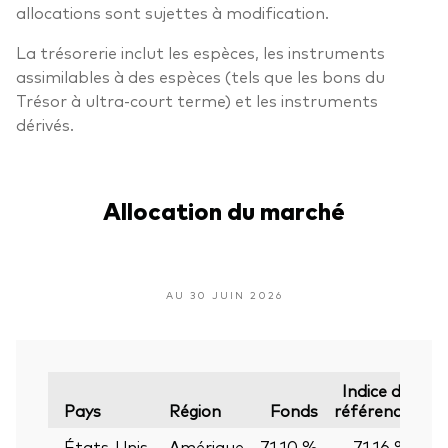
allocations sont sujettes à modification.
La trésorerie inclut les espèces, les instruments
assimilables à des espèces (tels que les bons du
Trésor à ultra-court terme) et les instruments
dérivés.
Allocation du marché
AU 30 JUIN 2026
Indice de
Pays
Région
Fonds
référence
États-Unis
Amérique
71,10 %
71,16 %
-0