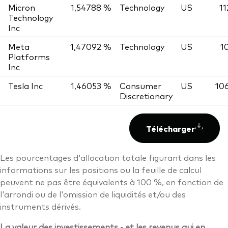
Micron
1,54788 %
Technology
US
11
Technology
Inc
Meta
1,47092 %
Technology
US
1
Platforms
Inc
Tesla Inc
1,46053 %
Consumer
US
10
Discretionary
Télécharger
Les pourcentages d'allocation totale figurant dans les
informations sur les positions ou la feuille de calcul
peuvent ne pas être équivalents à 100 %, en fonction de
l'arrondi ou de l'omission de liquidités et/ou des
instruments dérivés.
La valeur des investissements - et les revenus qui en