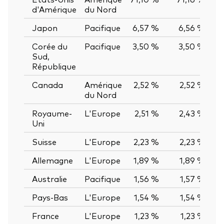
d'Amérique
du Nord
Japon
Pacifique
6,57 %
6,56 %
0
Corée du
Pacifique
3,50 %
3,50 %
0
Sud,
République
Canada
Amérique
2,52 %
2,52 %
0
du Nord
Royaume-
L'Europe
2,51 %
2,43 %
0
Uni
Suisse
L'Europe
2,23 %
2,23 %
0
Allemagne
L'Europe
1,89 %
1,89 %
0
Australie
Pacifique
1,56 %
1,57 %
-0
Pays-Bas
L'Europe
1,54 %
1,54 %
0
France
L'Europe
1,23 %
1,23 %
0