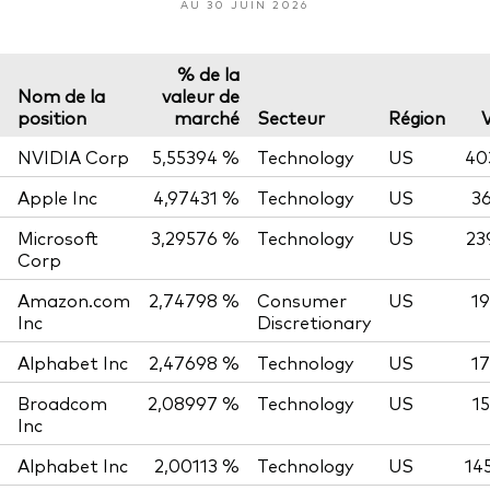
AU 30 JUIN 2026
% de la
Nom de la
valeur de
position
marché
Secteur
Région
NVIDIA Corp
5,55394 %
Technology
US
40
Apple Inc
4,97431 %
Technology
US
36
Microsoft
3,29576 %
Technology
US
23
Corp
Amazon.com
2,74798 %
Consumer
US
19
Inc
Discretionary
Alphabet Inc
2,47698 %
Technology
US
17
Broadcom
2,08997 %
Technology
US
1
Inc
Alphabet Inc
2,00113 %
Technology
US
14