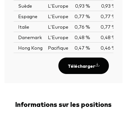
Suède
L'Europe
0,93 %
0,93 %
0
Espagne
L'Europe
0,77 %
0,77 %
0
Italie
L'Europe
0,76 %
0,77 %
-0
Danemark
L'Europe
0,48 %
0,48 %
0
Hong Kong
Pacifique
0,47 %
0,46 %
0
Télécharger
Informations sur les positions