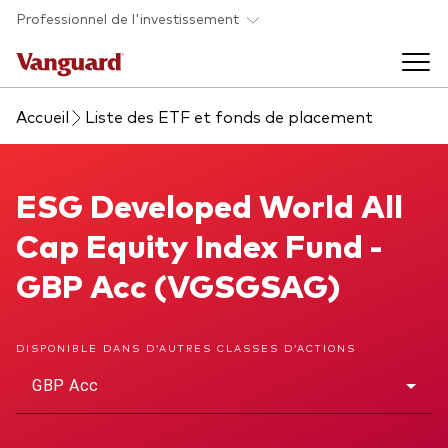
Skip to main content
Professionnel de l'investissement
Accueil
Liste des ETF et fonds de placement
Fonds et ETFs
Back to main menu
ESG Developed World All Cap Equity Index Fund
ESG Developed World All
Analyses et événements
Cap Equity Index Fund -
Tous les produits
Back to main menu
À propos de Vanguard
GBP Acc (VGSGSAG)
Liste des analyses
Back to main menu
DISPONIBLE DANS D’AUTRES CLASSES D’ACTIONS
GBP Acc
À propos de Vanguard