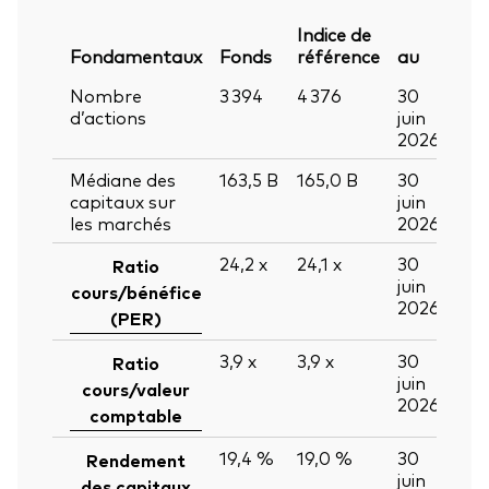
Indice de
Fondamentaux
Fonds
référence
au
Nombre
3 394
4 376
30
d’actions
juin
2026
Médiane des
163,5
B
165,0
B
30
capitaux sur
juin
les marchés
2026
24,2
x
24,1
x
30
Ratio
juin
cours/bénéfice
2026
(PER)
3,9
x
3,9
x
30
Ratio
juin
cours/valeur
2026
comptable
19,4 %
19,0 %
30
Rendement
juin
des capitaux