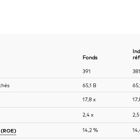
Ind
Fonds
ré
391
38
chés
65,1
B
65
17,8
x
17
2,4
x
2,
14,2 %
14
 (ROE)