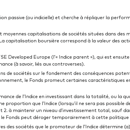
n passive (ou indicielle) et cherche à répliquer la perfor
et moyennes capitalisations de sociétés situées dans des 
La capitalisation boursière correspond à la valeur des actio
 FTSE Developed Europe (l’« Indice parent »), qui est ensuit
nce (à savoir, liés aux controverses).
ions de sociétés sur le fondement des conséquences poten
vironnement, le Fonds promeut certaines caractéristiques e
ance de l’Indice en investissant dans la totalité, ou la qua
 proportion que l’Indice (lorsqu’il ne sera pas possible de
et 2. à maintenir un niveau d’investissement total, sauf d
 le Fonds peut déroger temporairement à cette politique d
itres des sociétés que le promoteur de l’Indice détermine