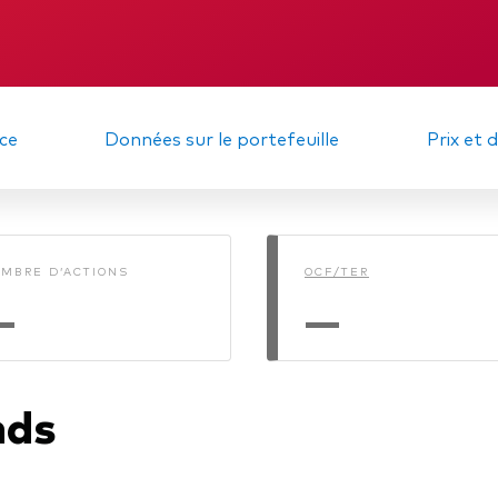
gations
Obligations active
DIC
Publication
d'informations en
de durabilité
Mémorandum
ce
Données sur le portefeuille
Prix et 
MBRE D’ACTIONS
OCF/TER
—
—
nds