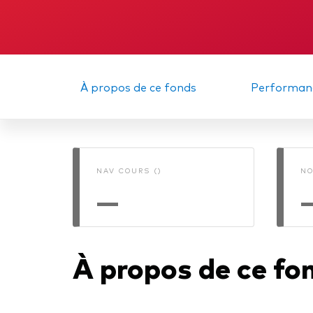
Obli
À propos de ce fonds
Performan
NAV COURS ()
NO
—
À propos de ce fo