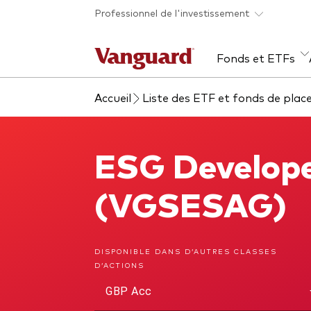
Skip to main content
Professionnel de l'investissement
Fonds et ETFs
Accueil
Liste des ETF et fonds de pla
Tous les produits
Liste des analyses
À propos de Vanguard
Voi
Évé
Con
web
Acti
ESG Develope
ESG Developed Europe Index Fund
ETF
Fon
(VGSESAG)
Gest
Gest
DISPONIBLE DANS D’AUTRES CLASSES
D’ACTIONS
Mar
GBP Acc
Mult