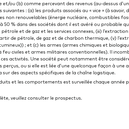
e et/ou (b) comme percevant des revenus (au-dessus d’un se
 suivantes : (a) les produits associés au « vice » (à savoir,
ies non renouvelables (énergie nucléaire, combustibles fossil
à 50 % dans des sociétés dont il est avéré ou probable qu
 pétrole et de gaz et les services connexes, (iii) l’extracti
artir de pétrole, de gaz et de charbon thermique, (v) l’extr
 bitumineux)) ; et (c) les armes (armes chimiques et biolog
feu civiles et armes militaires conventionnelles). Il incomb
 de ces activités. Une société peut notamment être consid
perçus, ou si elle est liée d’une quelconque façon à une ac
 sur des aspects spécifiques de la chaîne logistique.
oduits et les comportements est surveillée chaque année par
te, veuillez consulter le prospectus.