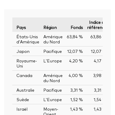
Indice de
Pays
Région
Fonds
référence
États-Unis
Amérique
63,84 %
63,86 %
-
d'Amérique
du Nord
Japon
Pacifique
12,07 %
12,07 %
0
Royaume-
L'Europe
4,20 %
4,17 %
0
Uni
Canada
Amérique
4,00 %
3,98 %
0
du Nord
Australie
Pacifique
3,31 %
3,31 %
0
Suède
L'Europe
1,52 %
1,54 %
-
Israël
Moyen-
1,43 %
1,43 %
0
Orient