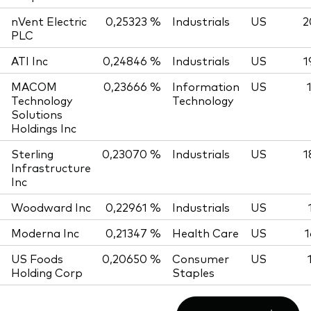
nVent Electric
0,25323 %
Industrials
US
2
PLC
ATI Inc
0,24846 %
Industrials
US
1
MACOM
0,23666 %
Information
US
Technology
Technology
Solutions
Holdings Inc
Sterling
0,23070 %
Industrials
US
1
Infrastructure
Inc
Woodward Inc
0,22961 %
Industrials
US
Moderna Inc
0,21347 %
Health Care
US
1
US Foods
0,20650 %
Consumer
US
Holding Corp
Staples