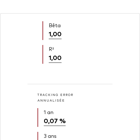
Bêta
1,00
R²
1,00
TRACKING ERROR
ANNUALISÉE
1 an
0,07 %
3 ans