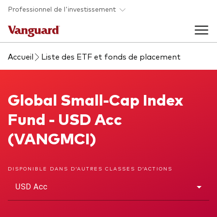
Skip to main content
Professionnel de l'investissement
Accueil
Liste des ETF et fonds de placement
Fonds et ETFs
Back to main menu
Global Small-Cap Index Fund
Global Small-Cap Index
Analyses et événements
Fund - USD Acc
Tous les produits
Back to main menu
À propos de Vanguard
(VANGMCI)
Liste des analyses
Back to main menu
DISPONIBLE DANS D’AUTRES CLASSES D’ACTIONS
USD Acc
À propos de Vanguard