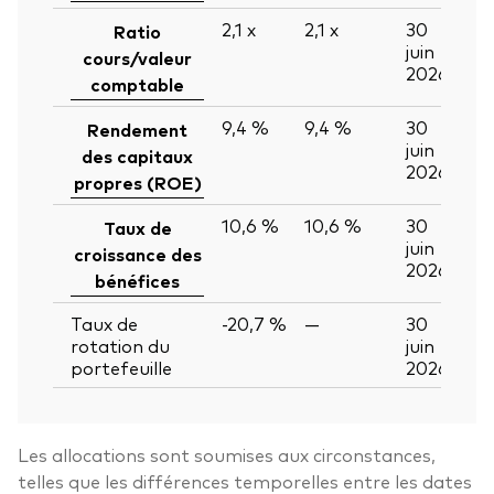
2,1
x
2,1
x
30
Ratio
juin
cours/valeur
2026
comptable
9,4 %
9,4 %
30
Rendement
juin
des capitaux
2026
propres (ROE)
10,6 %
10,6 %
30
Taux de
juin
croissance des
2026
bénéfices
Taux de
-20,7 %
—
30
rotation du
juin
portefeuille
2026
Les allocations sont soumises aux circonstances,
telles que les différences temporelles entre les dates