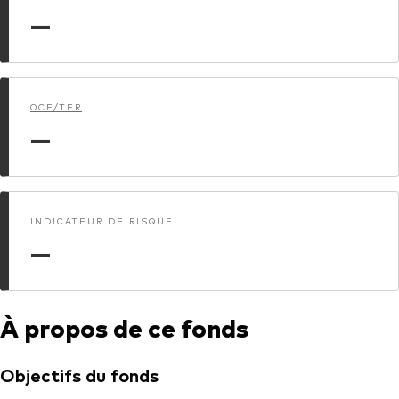
—
Actions
Prévention de la fraude
ESG
ETFs
OCF/TER
—
Fonds indiciels
Marché monétaire
Multi-actifs
INDICATEUR DE RISQUE
Obligations
—
Obligations active
À propos de ce fonds
Comment investir avec nous
Investir avec Vanguard
Objectifs du fonds