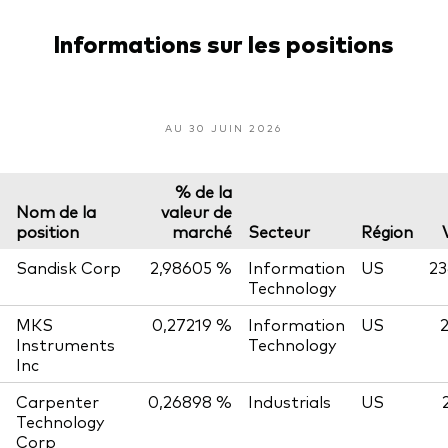
Informations sur les positions
AU 30 JUIN 2026
% de la
Nom de la
valeur de
position
marché
Secteur
Région
Sandisk Corp
2,98605 %
Information
US
23
Technology
MKS
0,27219 %
Information
US
Instruments
Technology
Inc
Carpenter
0,26898 %
Industrials
US
Technology
Corp