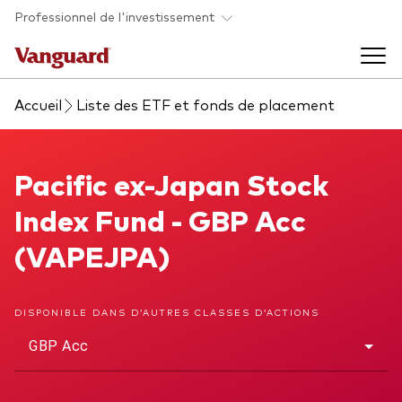
Skip to main content
Professionnel de l'investissement
Accueil
Liste des ETF et fonds de placement
Fonds et ETFs
Back to main menu
Pacific ex-Japan Stock Index Fund
Pacific ex-Japan Stock
Analyses et événements
Index Fund - GBP Acc
Tous les produits
Back to main menu
À propos de Vanguard
(VAPEJPA)
Liste des analyses
Back to main menu
DISPONIBLE DANS D’AUTRES CLASSES D’ACTIONS
GBP Acc
À propos de Vanguard