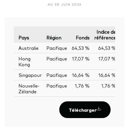
AU 30 JUIN 2026
Indice de
É
Pays
Région
Fonds
référence
Australie
Pacifique
64,53 %
64,53 %
0,0
Hong
Pacifique
17,07 %
17,07 %
0,0
Kong
Singapour
Pacifique
16,64 %
16,64 %
0,0
Nouvelle-
Pacifique
1,76 %
1,76 %
0,0
Zélande
Télécharger