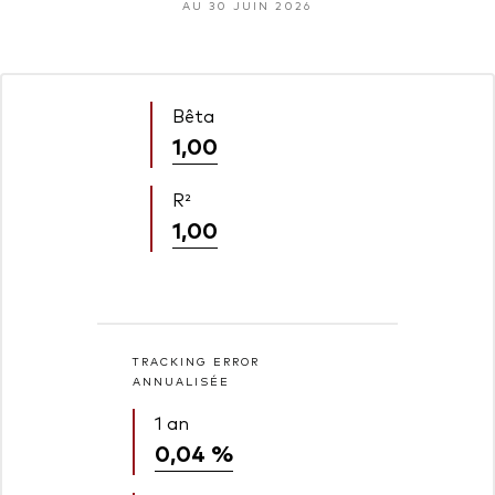
AU 30 JUIN 2026
Bêta
1,00
R²
1,00
TRACKING ERROR
ANNUALISÉE
1 an
0,04 %