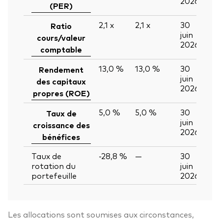
2026
(PER)
2,1
x
2,1
x
30
Ratio
juin
cours/valeur
2026
comptable
13,0 %
13,0 %
30
Rendement
juin
des capitaux
2026
propres (ROE)
5,0 %
5,0 %
30
Taux de
juin
croissance des
2026
bénéfices
Taux de
-28,8 %
—
30
rotation du
juin
portefeuille
2026
Les allocations sont soumises aux circonstances,