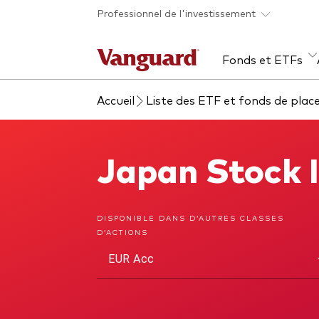
Skip to main content
Professionnel de l'investissement
Fonds et ETFs
Accueil
Liste des ETF et fonds de pla
Tous les produits
Liste des analyses
À propos de Vanguard
Voi
Évé
Con
web
Acti
Japan Stock 
Japan Stock Index Fund
ETF
Fon
Gest
DISPONIBLE DANS D’AUTRES CLASSES
D’ACTIONS
Gest
EUR Acc
Mar
Mult