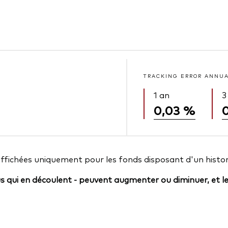
TRACKING ERROR ANNU
1 an
3
0,03 %
affichées uniquement pour les fonds disposant d'un histor
us qui en découlent - peuvent augmenter ou diminuer, et l