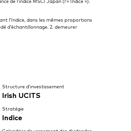
ce de l’indice MSCI Japan (l’« Indice »).
osant l’Indice, dans les mêmes proportions
cédé d’échantillonnage. 2. demeurer
Structure d’investissement
Irish UCITS
Stratégie
Indice
Calendrier de versement des dividendes