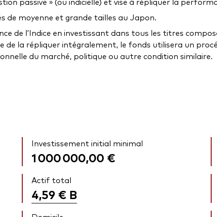
n passive » (ou indicielle) et vise à répliquer la performan
és de moyenne et grande tailles au Japon.
ance de l’Indice en investissant dans tous les titres comp
ble de la répliquer intégralement, le fonds utilisera un pro
onnelle du marché, politique ou autre condition similaire.
Investissement initial minimal
1 000 000,00 €
Actif total
4,59 €
B
Domicile