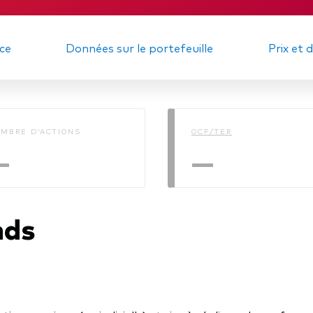
gations
Obligations active
ce
Données sur le portefeuille
Prix et 
MBRE D’ACTIONS
OCF/TER
—
—
nds