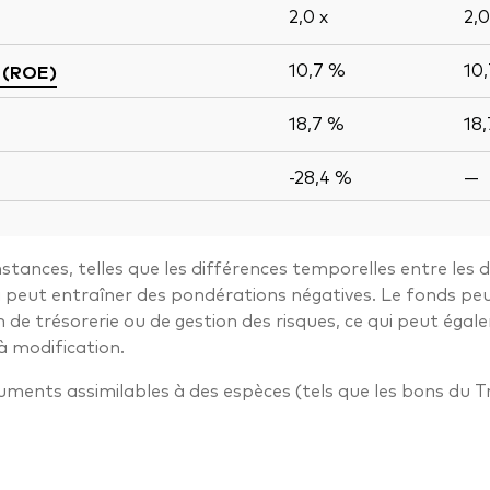
2,0
x
2,
10,7 %
10
 (ROE)
18,7 %
18
-28,4 %
—
stances, telles que les différences temporelles entre les 
ui peut entraîner des pondérations négatives. Le fonds pe
n de trésorerie ou de gestion des risques, ce qui peut ég
à modification.
truments assimilables à des espèces (tels que les bons du T