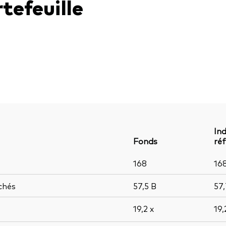
tefeuille
Ind
Fonds
ré
168
16
chés
57,5
B
57
19,2
x
19