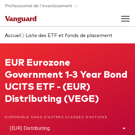
Skip to main content
Professionnel de l'investissement
Accueil
Liste des ETF et fonds de placement
Fonds et ETFs
Back to main menu
EUR Eurozone Government 1-3 Year Bond UCITS ETF
EUR Eurozone
Analyses et événements
Government 1-3 Year Bond
Tous les produits
Back to main menu
À propos de Vanguard
UCITS ETF - (EUR)
Distributing (VEGE)
Liste des analyses
Back to main menu
DISPONIBLE DANS D’AUTRES CLASSES D’ACTIONS
À propos de Vanguard
(EUR) Distributing