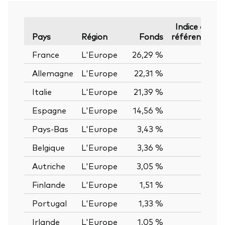
Indice de
É
Pays
Région
Fonds
référence
France
L'Europe
26,29 %
—
Allemagne
L'Europe
22,31 %
—
Italie
L'Europe
21,39 %
—
Espagne
L'Europe
14,56 %
—
Pays-Bas
L'Europe
3,43 %
—
Belgique
L'Europe
3,36 %
—
Autriche
L'Europe
3,05 %
—
Finlande
L'Europe
1,51 %
—
Portugal
L'Europe
1,33 %
—
Irlande
L'Europe
1,05 %
—