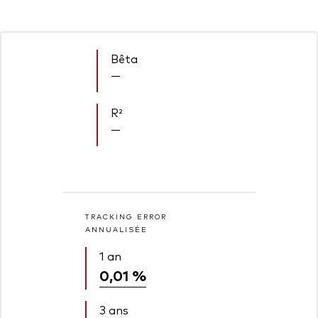
Bêta
—
R²
—
TRACKING ERROR
ANNUALISÉE
1 an
0,01 %
3 ans