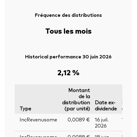
Fréquence des distributions
Tous les mois
Historical performance 30 juin 2026
2,12 %
Montant
de la
distribution
Date ex-
Date
Type
(par unité)
dividende
d’enr
Retour en h
IncRevenusome
0,0089 €
16 juil.
17 juil
2026
IncRevenusome
0,0088 €
18 juin
19 jui