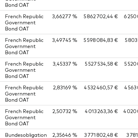
Bond OAT
French Republic
3,66277 %
5 862 702,44 €
6 250
Government
Bond OAT
French Republic
3,49745 %
5 598 084,83 €
5 803
Government
Bond OAT
French Republic
3,45337 %
5 527 534,58 €
5 520
Government
Bond OAT
French Republic
2,83169 %
4 532 460,57 €
4 563
Government
Bond OAT
French Republic
2,50732 %
4 013 263,36 €
4 020
Government
Bond OAT
Bundesobligation
2,35646 %
3 771 802,48 €
3 781