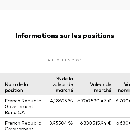
Informations sur les positions
AU 30 JUIN 2026
% de la
Nom de la
valeur de
Valeur de
Va
position
marché
marché
nomi
French Republic
4,18625 %
6 700 590,47 €
6 700
Government
Bond OAT
French Republic
3,95504 %
6 330 515,94 €
6 630
Government