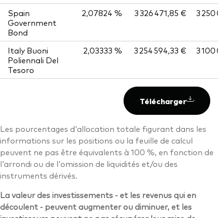
Spain
2,07824 %
3 326 471,85 €
3 250
Government
Bond
Italy Buoni
2,03333 %
3 254 594,33 €
3 100
Poliennali Del
Tesoro
Télécharger
Les pourcentages d'allocation totale figurant dans les
informations sur les positions ou la feuille de calcul
peuvent ne pas être équivalents à 100 %, en fonction de
l'arrondi ou de l'omission de liquidités et/ou des
instruments dérivés.
La valeur des investissements - et les revenus qui en
découlent - peuvent augmenter ou diminuer, et les
investisseurs peuvent ne pas récupérer leur mise de