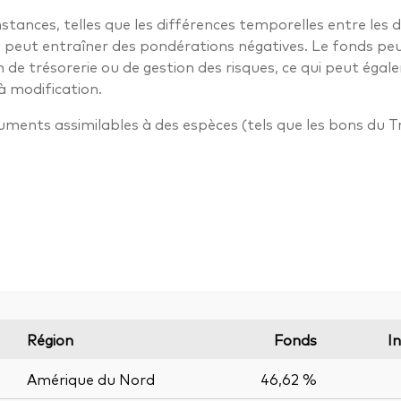
stances, telles que les différences temporelles entre les 
ui peut entraîner des pondérations négatives. Le fonds pe
n de trésorerie ou de gestion des risques, ce qui peut ég
à modification.
truments assimilables à des espèces (tels que les bons du T
Région
Fonds
I
Amérique du Nord
46,62 %