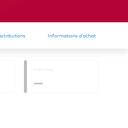
diaire
Mémorandum
distributions
Informations d'achat
POSITIONS
—