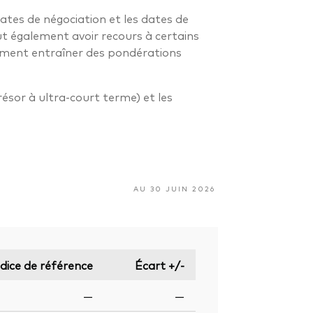
dates de négociation et les dates de
ut également avoir recours à certains
alement entraîner des pondérations
résor à ultra-court terme) et les
AU 30 JUIN 2026
ndice de référence
Écart +/-
—
—