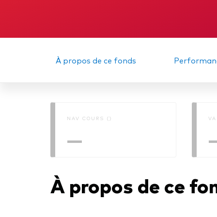
Obli
À propos de ce fonds
Performan
NAV COURS ()
VA
—
À propos de ce fo