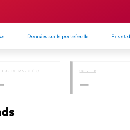
gations
Obligations active
DIC
Rapport intermé
ce
Données sur le portefeuille
Prix et 
LEUR DE MARCHÉ ()
OCF/TER
—
—
nds