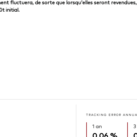
ent fluctuera, de sorte que lorsqu'elles seront revendues,
 initial.
TRACKING ERROR ANNU
1 an
3
0,06 %