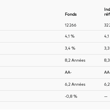
Ind
Fonds
ré
12 266
32
4,1 %
4,1
3,4 %
3,
8,2
Années
8,
AA-
AA
6,2
Années
6,
-0,8 %
—