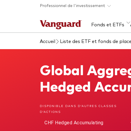
Skip to main content
Professionnel de l'investissement
Fonds et ETFs
Accueil
Liste des ETF et fonds de pla
Tous les produits
Liste des analyses
À propos de Vanguard
Voi
Évé
Con
web
Acti
Global Aggre
Global Aggregate Bond UCITS ETF
ETF
Fon
Hedged Accu
Gest
Gest
DISPONIBLE DANS D’AUTRES CLASSES
D’ACTIONS
Mar
CHF Hedged Accumulating
Mult