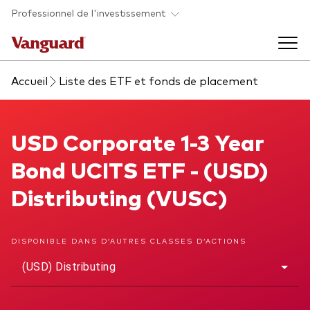
Skip to main content
Professionnel de l'investissement
Accueil
Liste des ETF et fonds de placement
Fonds et ETFs
Back to main menu
USD Corporate 1-3 Year Bond UCITS ETF
USD Corporate 1-3 Year
Analyses et événements
Bond UCITS ETF - (USD)
Tous les produits
Back to main menu
À propos de Vanguard
Distributing (VUSC)
Liste des analyses
Back to main menu
DISPONIBLE DANS D’AUTRES CLASSES D’ACTIONS
(USD) Distributing
À propos de Vanguard