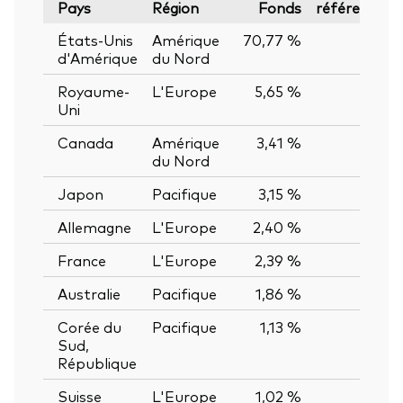
Pays
Région
Fonds
référence
États-Unis
Amérique
70,77 %
—
d'Amérique
du Nord
Royaume-
L'Europe
5,65 %
—
Uni
Canada
Amérique
3,41 %
—
du Nord
Japon
Pacifique
3,15 %
—
Allemagne
L'Europe
2,40 %
—
France
L'Europe
2,39 %
—
Australie
Pacifique
1,86 %
—
Corée du
Pacifique
1,13 %
—
Sud,
République
Suisse
L'Europe
1,02 %
—