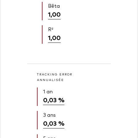
Bêta
1,00
R²
1,00
TRACKING ERROR
ANNUALISÉE
1 an
0,03 %
3 ans
0,03 %