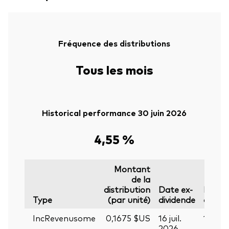
Fréquence des distributions
Tous les mois
Historical performance 30 juin 2026
4,55 %
Montant
de la
distribution
Date ex-
Date
Type
(par unité)
dividende
d’enr
IncRevenusome
0,1675 $US
16 juil.
17 juil
2026