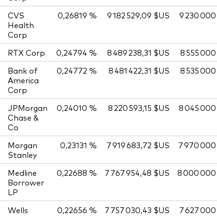
CVS
0,26819 %
9 182 529,09 $US
9 230 000
Health
Corp
RTX Corp
0,24794 %
8 489 238,31 $US
8 555 000
Bank of
0,24772 %
8 481 422,31 $US
8 535 000
America
Corp
JPMorgan
0,24010 %
8 220 593,15 $US
8 045 000
Chase &
Co
Morgan
0,23131 %
7 919 683,72 $US
7 970 000
Stanley
Medline
0,22688 %
7 767 954,48 $US
8 000 000
Borrower
LP
Wells
0,22656 %
7 757 030,43 $US
7 627 000