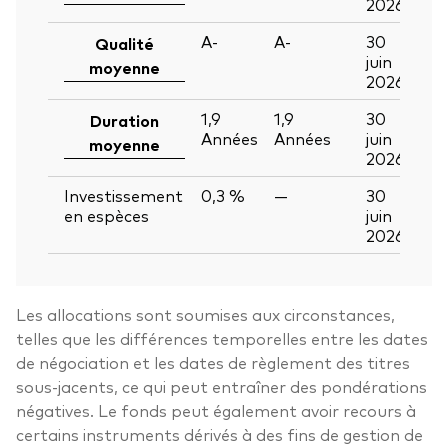
2026
A-
A-
30
Qualité
juin
moyenne
2026
1,9
1,9
30
Duration
Années
Années
juin
moyenne
2026
Investissement
0,3 %
—
30
en espèces
juin
2026
Les allocations sont soumises aux circonstances,
telles que les différences temporelles entre les dates
de négociation et les dates de règlement des titres
sous-jacents, ce qui peut entraîner des pondérations
négatives. Le fonds peut également avoir recours à
certains instruments dérivés à des fins de gestion de