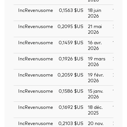
IncRevenusome
0,1563 $US
18 juin
19 jui
2026
IncRevenusome
0,2095 $US
21 mai
22 ma
2026
IncRevenusome
0,1459 $US
16 avr.
17 avr
2026
IncRevenusome
0,1926 $US
19 mars
20 ma
2026
IncRevenusome
0,2059 $US
19 févr.
20 fév
2026
IncRevenusome
0,1586 $US
15 janv.
16 jan
2026
Retour en h
IncRevenusome
0,1692 $US
18 déc.
19 déc
2025
IncRevenusome
0,2103 $US
20 nov.
21 nov