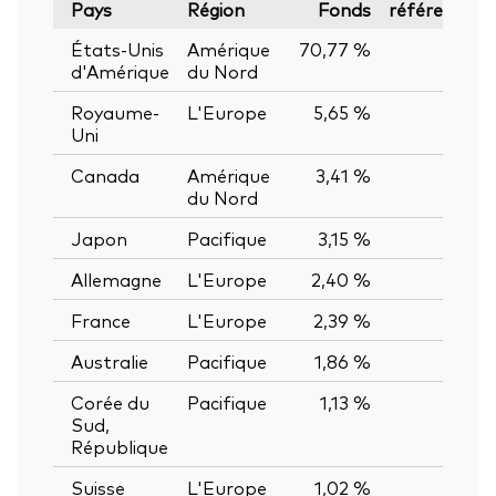
Pays
Région
Fonds
référence
États-Unis
Amérique
70,77 %
—
d'Amérique
du Nord
Royaume-
L'Europe
5,65 %
—
Uni
Canada
Amérique
3,41 %
—
du Nord
Japon
Pacifique
3,15 %
—
Allemagne
L'Europe
2,40 %
—
France
L'Europe
2,39 %
—
Australie
Pacifique
1,86 %
—
Corée du
Pacifique
1,13 %
—
Sud,
République
Suisse
L'Europe
1,02 %
—