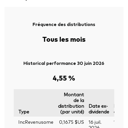
Fréquence des distributions
Tous les mois
Historical performance 30 juin 2026
4,55 %
Montant
de la
distribution
Date ex-
Date
Type
(par unité)
dividende
d’enr
IncRevenusome
0,1675 $US
16 juil.
17 juil
2026