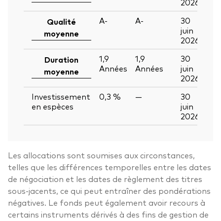
2026
A-
A-
30
Qualité
juin
moyenne
2026
1,9
1,9
30
Duration
Années
Années
juin
moyenne
2026
Investissement
0,3 %
—
30
en espèces
juin
2026
Les allocations sont soumises aux circonstances,
telles que les différences temporelles entre les dates
de négociation et les dates de règlement des titres
sous-jacents, ce qui peut entraîner des pondérations
négatives. Le fonds peut également avoir recours à
certains instruments dérivés à des fins de gestion de