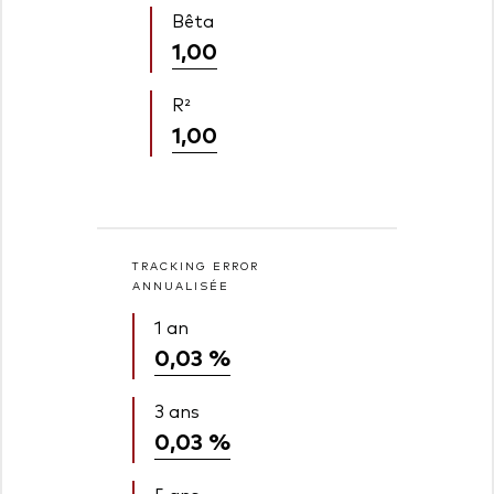
Bêta
1,00
R²
1,00
TRACKING ERROR
ANNUALISÉE
1 an
0,03 %
3 ans
0,03 %