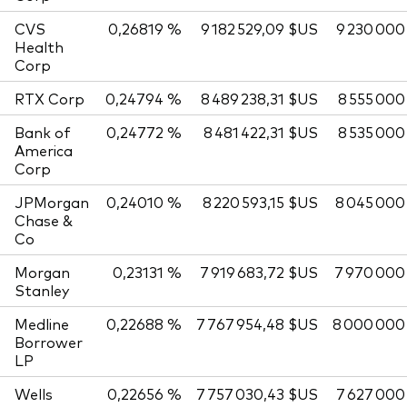
CVS
0,26819 %
9 182 529,09 $US
9 230 000
Health
Corp
RTX Corp
0,24794 %
8 489 238,31 $US
8 555 000
Bank of
0,24772 %
8 481 422,31 $US
8 535 000
America
Corp
JPMorgan
0,24010 %
8 220 593,15 $US
8 045 000
Chase &
Co
Morgan
0,23131 %
7 919 683,72 $US
7 970 000
Stanley
Medline
0,22688 %
7 767 954,48 $US
8 000 000
Borrower
LP
Wells
0,22656 %
7 757 030,43 $US
7 627 000