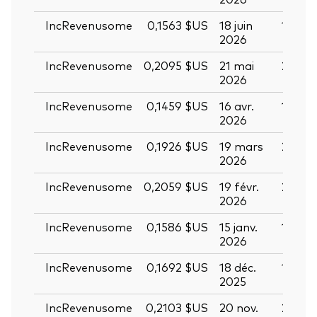
IncRevenusome
0,1563 $US
18 juin
19 jui
2026
IncRevenusome
0,2095 $US
21 mai
22 ma
2026
IncRevenusome
0,1459 $US
16 avr.
17 avr
2026
IncRevenusome
0,1926 $US
19 mars
20 ma
2026
IncRevenusome
0,2059 $US
19 févr.
20 fév
2026
IncRevenusome
0,1586 $US
15 janv.
16 jan
2026
Retour en h
IncRevenusome
0,1692 $US
18 déc.
19 déc
2025
IncRevenusome
0,2103 $US
20 nov.
21 nov