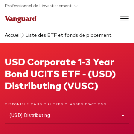
Skip to main content
Professionnel de l'investissement
Accueil
Liste des ETF et fonds de placement
Fonds et ETFs
Back to main menu
USD Corporate 1-3 Year Bond UCITS ETF
USD Corporate 1-3 Year
Analyses et événements
Bond UCITS ETF - (USD)
Tous les produits
Back to main menu
À propos de Vanguard
Distributing (VUSC)
Liste des analyses
Back to main menu
DISPONIBLE DANS D’AUTRES CLASSES D’ACTIONS
(USD) Distributing
À propos de Vanguard