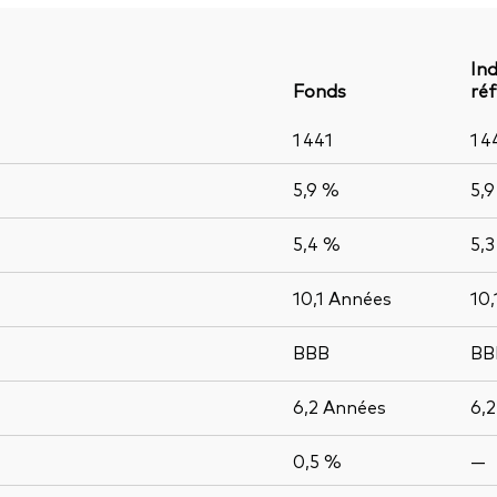
Ind
Fonds
ré
1 441
1 4
5,9 %
5,
5,4 %
5,
10,1
Années
10,
BBB
BB
6,2
Années
6,
0,5 %
—