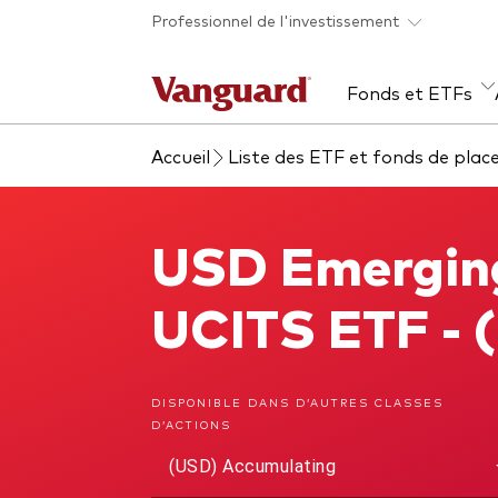
Skip to main content
Professionnel de l'investissement
Fonds et ETFs
Accueil
Liste des ETF et fonds de pla
Tous les produits
Liste des analyses
À propos de Vanguard
Voi
Évé
Con
web
Acti
USD Emergin
USD Emerging Markets Government Bond UCITS ETF
ETF
Fon
UCITS ETF - 
Gest
Gest
DISPONIBLE DANS D’AUTRES CLASSES
D’ACTIONS
Mar
(USD) Accumulating
Mult