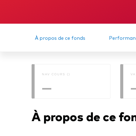
Obli
À propos de ce fonds
Performan
NAV COURS ()
VA
—
À propos de ce fo