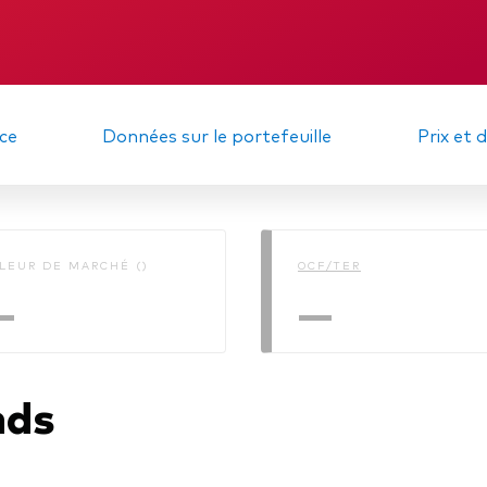
gations
Obligations active
DIC
Rapport intermé
ce
Données sur le portefeuille
Prix et 
LEUR DE MARCHÉ ()
OCF/TER
—
—
nds