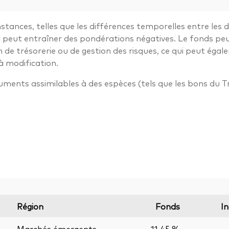
stances, telles que les différences temporelles entre les 
ui peut entraîner des pondérations négatives. Le fonds pe
n de trésorerie ou de gestion des risques, ce qui peut ég
à modification.
truments assimilables à des espèces (tels que les bons du T
Région
Fonds
In
Marchés émergents
11,45 %