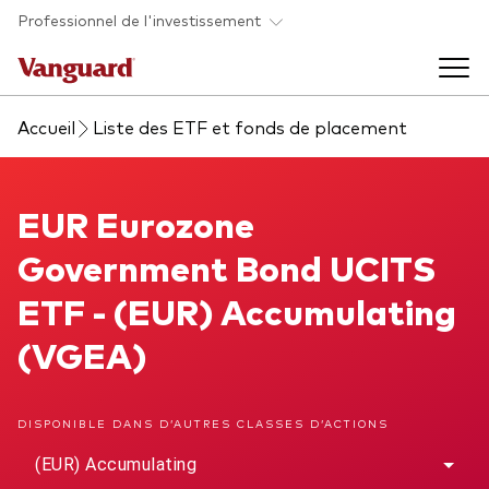
Skip to main content
Professionnel de l'investissement
Accueil
Liste des ETF et fonds de placement
Fonds et ETFs
Back to main menu
EUR Eurozone Government Bond UCITS ETF
EUR Eurozone
Analyses et événements
Government Bond UCITS
Tous les produits
Back to main menu
À propos de Vanguard
ETF - (EUR) Accumulating
(VGEA)
Liste des analyses
Back to main menu
DISPONIBLE DANS D’AUTRES CLASSES D’ACTIONS
À propos de Vanguard
(EUR) Accumulating