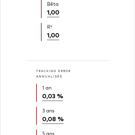
Bêta
1,00
R²
1,00
TRACKING ERROR
ANNUALISÉE
1 an
0,03 %
3 ans
0,08 %
5 ans