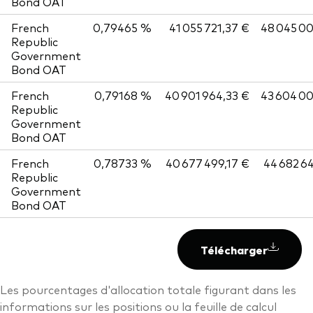
Bond OAT
French
0,79465 %
41 055 721,37 €
48 045 0
Republic
Government
Bond OAT
French
0,79168 %
40 901 964,33 €
43 604 0
Republic
Government
Bond OAT
French
0,78733 %
40 677 499,17 €
44 682 6
Republic
Government
Bond OAT
Télécharger
Les pourcentages d'allocation totale figurant dans les
informations sur les positions ou la feuille de calcul