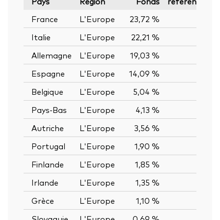
Pays
Région
Fonds
référence
France
L'Europe
23,72 %
—
Italie
L'Europe
22,21 %
—
Allemagne
L'Europe
19,03 %
—
Espagne
L'Europe
14,09 %
—
Belgique
L'Europe
5,04 %
—
Pays-Bas
L'Europe
4,13 %
—
Autriche
L'Europe
3,56 %
—
Portugal
L'Europe
1,90 %
—
Finlande
L'Europe
1,85 %
—
Irlande
L'Europe
1,35 %
—
Grèce
L'Europe
1,10 %
—
Slovaquie
L'Europe
0,69 %
—