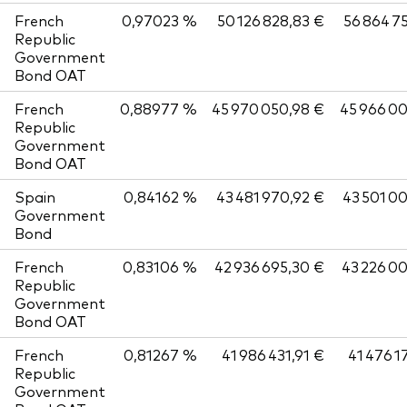
French
0,97023 %
50 126 828,83 €
56 864 7
Republic
Government
Bond OAT
French
0,88977 %
45 970 050,98 €
45 966 0
Republic
Government
Bond OAT
Spain
0,84162 %
43 481 970,92 €
43 501 0
Government
Bond
French
0,83106 %
42 936 695,30 €
43 226 0
Republic
Government
Bond OAT
French
0,81267 %
41 986 431,91 €
41 476 1
Republic
Government