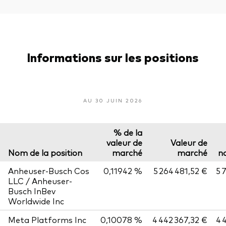
Informations sur les positions
AU 30 JUIN 2026
% de la
valeur de
Valeur de
Nom de la position
marché
marché
n
Anheuser-Busch Cos
0,11942 %
5 264 481,52 €
5 
LLC / Anheuser-
Busch InBev
Worldwide Inc
Meta Platforms Inc
0,10078 %
4 442 367,32 €
4 