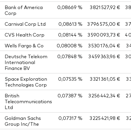
Bank of America
0,08669 %
3 821 527,92 €
3 
Corp
Carnival Corp Ltd
0,08613 %
3 796 575,00 €
3 
CVS Health Corp
0,08144 %
3 590 093,73 €
4 
Wells Fargo & Co
0,08008 %
3 530 176,04 €
3 
Deutsche Telekom
0,07848 %
3 459 363,96 €
3 
International
Finance BV
Space Exploration
0,07535 %
3 321 361,05 €
3 
Technologies Corp
British
0,07387 %
3 256 442,34 €
2 
Telecommunications
Ltd
Goldman Sachs
0,07317 %
3 225 421,98 €
3 
Group Inc/The