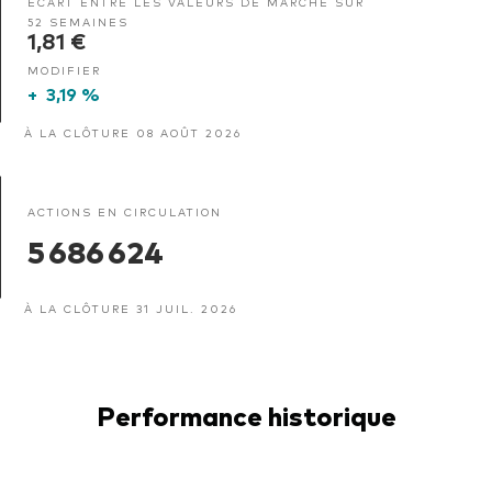
ÉCART ENTRE LES VALEURS DE MARCHÉ SUR
52 SEMAINES
1,81 €
MODIFIER
+
3,19 %
À LA CLÔTURE 08 AOÛT 2026
ACTIONS EN CIRCULATION
5 686 624
À LA CLÔTURE 31 JUIL. 2026
Performance historique