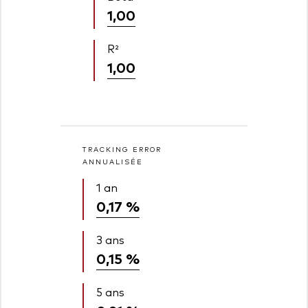
1,00
R²
1,00
TRACKING ERROR
ANNUALISÉE
1 an
0,17 %
3 ans
0,15 %
5 ans