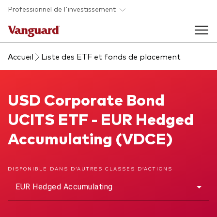
Skip to main content
Professionnel de l'investissement
Accueil
Liste des ETF et fonds de placement
Fonds et ETFs
Back to main menu
USD Corporate Bond UCITS ETF
USD Corporate Bond
Analyses et événements
UCITS ETF - EUR Hedged
Tous les produits
Back to main menu
À propos de Vanguard
Accumulating (VDCE)
Liste des analyses
Back to main menu
DISPONIBLE DANS D’AUTRES CLASSES D’ACTIONS
EUR Hedged Accumulating
À propos de Vanguard