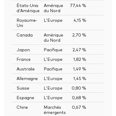
États-Unis
Amérique
77,44 %
—
d'Amérique
du Nord
Royaume-
L'Europe
4,15 %
—
Uni
Canada
Amérique
2,70 %
—
du Nord
Japon
Pacifique
2,47 %
—
France
L'Europe
1,82 %
—
Australie
Pacifique
1,49 %
—
Allemagne
L'Europe
1,45 %
—
Suisse
L'Europe
0,80 %
—
Espagne
L'Europe
0,68 %
—
Chine
Marchés
0,67 %
—
émergents