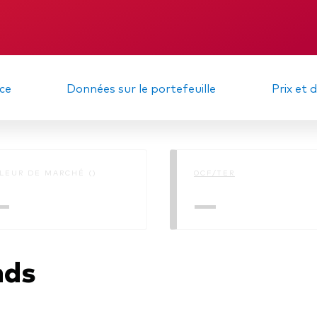
gations
Obligations active
DIC
Publication
d'informations en
de durabilité
Rapport intermédiaire
ce
Données sur le portefeuille
Prix et 
LEUR DE MARCHÉ ()
OCF/TER
—
—
nds