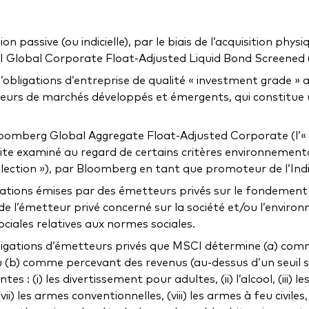
passive (ou indicielle), par le biais de l’acquisition physiq
Global Corporate Float-Adjusted Liquid Bond Screened (l’
’obligations d’entreprise de qualité « investment grade » as
teurs de marchés développés et émergents, qui constitue u
 Bloomberg Global Aggregate Float-Adjusted Corporate (l’« 
uite examiné au regard de certains critères environnementa
sélection »), par Bloomberg en tant que promoteur de l’In
igations émises par des émetteurs privés sur le fondeme
de l’émetteur privé concerné sur la société et/ou l’envir
ciales relatives aux normes sociales.
obligations d’émetteurs privés que MSCI détermine (a) co
u (b) comme percevant des revenus (au-dessus d’un seuil sp
s : (i) les divertissement pour adultes, (ii) l’alcool, (iii) le
i) les armes conventionnelles, (viii) les armes à feu civiles, 