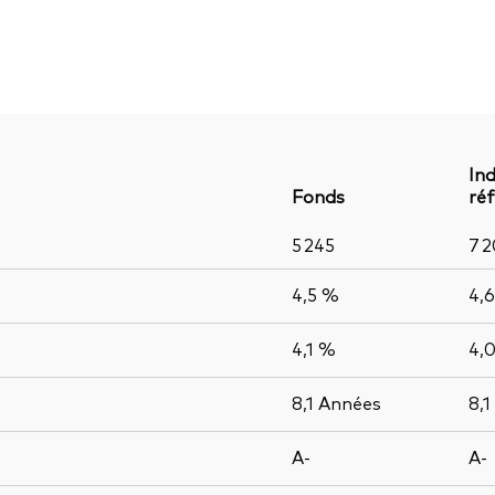
Ind
Fonds
ré
5 245
7 
4,5 %
4,
4,1 %
4,
8,1
Années
8,1
A-
A-