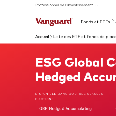
Skip to main content
Professionnel de l'investissement
Fonds et ETFs
Accueil
Liste des ETF et fonds de pla
Tous les produits
Liste des analyses
À propos de Vanguard
Voi
Évé
Con
web
Acti
ESG Global C
ESG Global Corporate Bond UCITS ETF
ETF
Fon
Hedged Accu
Gest
Gest
DISPONIBLE DANS D’AUTRES CLASSES
D’ACTIONS
Mar
GBP Hedged Accumulating
Mult