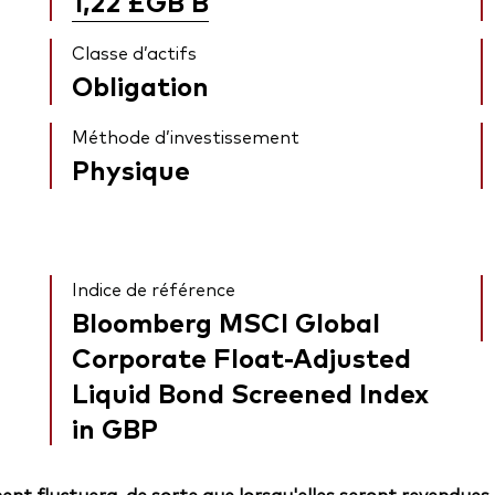
1,22 £GB
B
Classe d’actifs
Obligation
Méthode d’investissement
Physique
Indice de référence
Bloomberg MSCI Global
Corporate Float-Adjusted
Liquid Bond Screened Index
in GBP
ent fluctuera, de sorte que lorsqu'elles seront revendues,