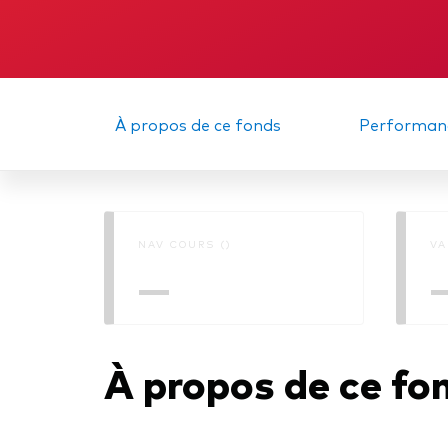
Obli
À propos de ce fonds
Performan
NAV COURS ()
VA
—
À propos de ce fo