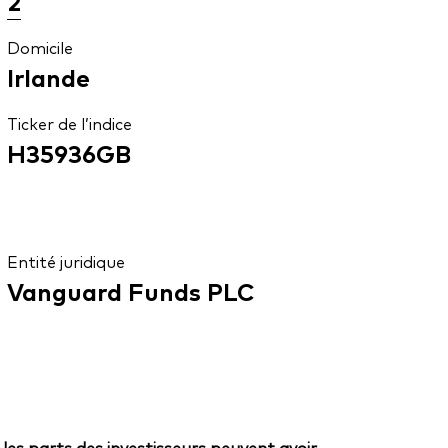
2
Domicile
Irlande
Ticker de l’indice
H35936GB
Entité juridique
Vanguard Funds PLC
 les parts des investisseurs peuvent avoir