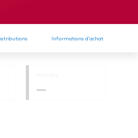
Mémorandum
 matière
distributions
Informations d'achat
POSITIONS
—