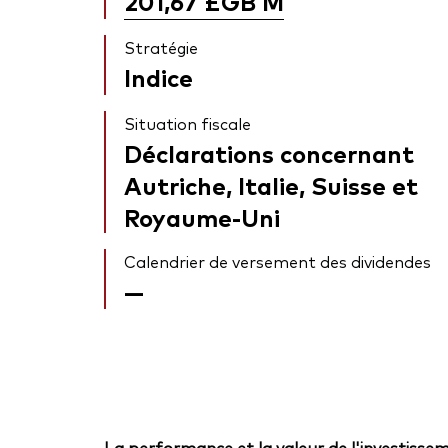
201,67 £GB
M
Stratégie
Indice
Situation fiscale
Déclarations concernant
Autriche, Italie, Suisse et
Royaume-Uni
Calendrier de versement des dividendes
—
La performance et la valeur de l'investissem