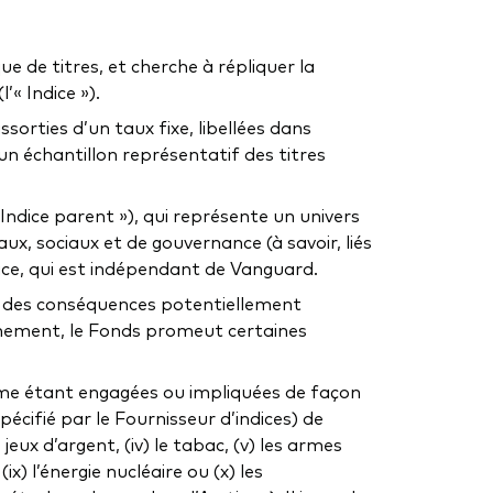
ue de titres, et cherche à répliquer la
« Indice »).
sorties d’un taux fixe, libellées dans
n échantillon représentatif des titres
Indice parent »), qui représente un univers
ux, sociaux et de gouvernance (à savoir, liés
dice, qui est indépendant de Vanguard.
nt des conséquences potentiellement
onnement, le Fonds promeut certaines
mme étant engagées ou impliquées de façon
écifié par le Fournisseur d’indices) de
s jeux d’argent, (iv) le tabac, (v) les armes
(ix) l’énergie nucléaire ou (x) les