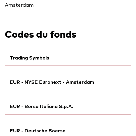
Amsterdam
Codes du fonds
Trading Symbols
Ticker iNav Bloomberg:
iVRGUEUR
EUR - NYSE Euronext - Amsterdam
Bloomberg:
VRGU GY
Exchange ticker:
VRGU
Ticker iNav Bloomberg:
iVRGUEUR
ISIN:
IE000J7AY5Y3
EUR - Borsa Italiana S.p.A.
Bloomberg:
VRGU NA
MEX ID:
VRAALN
Exchange ticker:
VRGU
Reuters:
Ticker iNav Bloomberg:
VRGU.DE
iVRGUEUR
ISIN:
IE000J7AY5Y3
EUR - Deutsche Boerse
SEDOL:
Exchange ticker:
BTTM247
VRGU