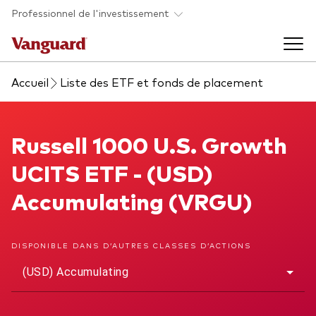
Skip to main content
Professionnel de l'investissement
Accueil
Liste des ETF et fonds de placement
Fonds et ETFs
Back to main menu
Russell 1000 U.S. Growth UCITS ETF
Russell 1000 U.S. Growth
Analyses et événements
UCITS ETF - (USD)
Tous les produits
Back to main menu
À propos de Vanguard
Accumulating (VRGU)
Liste des analyses
Back to main menu
DISPONIBLE DANS D’AUTRES CLASSES D’ACTIONS
(USD) Accumulating
À propos de Vanguard