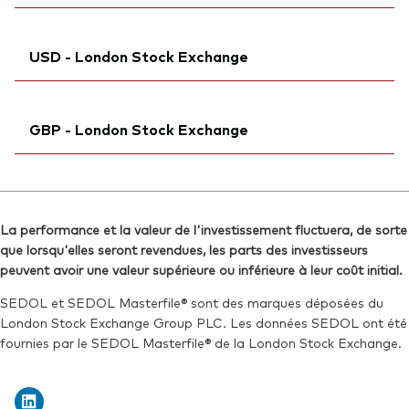
Reuters:
VRGU.AS
Bloomberg:
VRGU IM
SEDOL:
Ticker iNav Bloomberg:
BTTM2P8
iVRGUEUR
ISIN:
IE000J7AY5Y3
USD - London Stock Exchange
Bloomberg:
VRGU GY
Reuters:
VRGU.MI
Exchange ticker:
VRGU
SEDOL:
Ticker iNav Bloomberg:
BTTM269
iVRGUUSD
ISIN:
IE000J7AY5Y3
GBP - London Stock Exchange
Bloomberg:
VRGU LN
Reuters:
VRGU.DE
ISIN:
IE000J7AY5Y3
SEDOL:
Ticker iNav Bloomberg:
BTTM247
iVRGUGBP
Reuters:
VRGU.L
Bloomberg:
VRGG LN
SEDOL:
BVYDFS4
La performance et la valeur de l'investissement fluctuera, de sorte
ISIN:
IE000J7AY5Y3
que lorsqu'elles seront revendues, les parts des investisseurs
Exchange ticker:
VRGU
Reuters:
VRGG.L
peuvent avoir une valeur supérieure ou inférieure à leur coût initial.
SEDOL:
BVYDFV7
SEDOL et SEDOL Masterfile® sont des marques déposées du
London Stock Exchange Group PLC. Les données SEDOL ont été
Exchange ticker:
VRGG
fournies par le SEDOL Masterfile® de la London Stock Exchange.