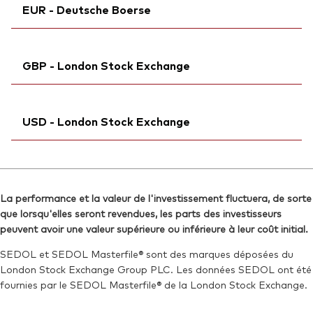
ISIN:
IE000GTBEXG4
EUR - Deutsche Boerse
Exchange ticker:
VRSA
Reuters:
VRSA.AS
Bloomberg:
VRSA IM
SEDOL:
Ticker iNav Bloomberg:
BTSLDG4
iVRSAEUR
ISIN:
IE000GTBEXG4
GBP - London Stock Exchange
Bloomberg:
V2SA GY
Reuters:
VRSA.MI
Exchange ticker:
V2SA
SEDOL:
Ticker iNav Bloomberg:
BTSL6X2
iVRSAGBP
ISIN:
IE000GTBEXG4
USD - London Stock Exchange
Bloomberg:
VRSG LN
Reuters:
V2SA.DE
ISIN:
IE000GTBEXG4
SEDOL:
Ticker iNav Bloomberg:
BTSL6V0
iVRSAUSD
Reuters:
VRSG.L
Bloomberg:
VRSA LN
SEDOL:
BVYDFJ5
La performance et la valeur de l'investissement fluctuera, de sorte
ISIN:
IE000GTBEXG4
que lorsqu'elles seront revendues, les parts des investisseurs
Exchange ticker:
VRSG
Reuters:
VRSA.L
peuvent avoir une valeur supérieure ou inférieure à leur coût initial.
SEDOL:
BVYDFH3
SEDOL et SEDOL Masterfile® sont des marques déposées du
London Stock Exchange Group PLC. Les données SEDOL ont été
Exchange ticker:
VRSA
fournies par le SEDOL Masterfile® de la London Stock Exchange.