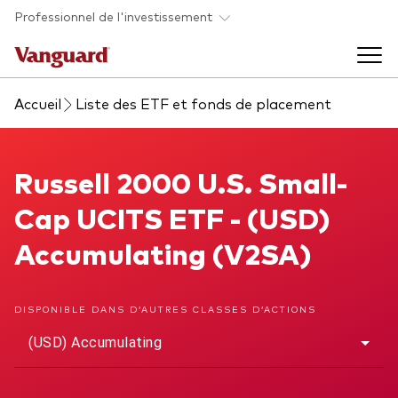
Skip to main content
Professionnel de l'investissement
Accueil
Liste des ETF et fonds de placement
Fonds et ETFs
Back to main menu
Russell 2000 U.S. Small-Cap UCITS ETF
Russell 2000 U.S. Small-
Analyses et événements
Cap UCITS ETF - (USD)
Tous les produits
Back to main menu
À propos de Vanguard
Accumulating (V2SA)
Liste des analyses
Back to main menu
DISPONIBLE DANS D’AUTRES CLASSES D’ACTIONS
(USD) Accumulating
À propos de Vanguard