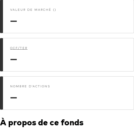
VALEUR DE MARCHÉ ()
Actions
Prévention de la fraude
—
ESG
ETFs
Fonds indiciels
OCF/TER
—
Marché monétaire
Multi-actifs
Obligations
NOMBRE D’ACTIONS
Obligations active
—
Comment investir avec nous
À propos de ce fonds
Investir avec Vanguard