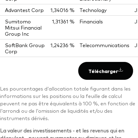
Advantest Corp
1,34016 %
Technology
J
Sumitomo
1,31361 %
Financials
J
Mitsui Financial
Group Inc
SoftBank Group
1,24236 %
Telecommunications
J
Corp
Télécharger
Les pourcentages d'allocation totale figurant dans les
informations sur les positions ou la feuille de calcul
peuvent ne pas être équivalents à 100 %, en fonction de
l'arrondi ou de l'omission de liquidités et/ou des
instruments dérivés.
La valeur des investissements - et les revenus qui en
découlent - peuvent augmenter ou diminuer, et les