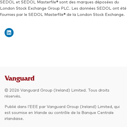
SEDOL:
BPNZTD2
SEDOL et SEDOL Masterfile® sont des marques déposées du
London Stock Exchange Group PLC. Les données SEDOL ont été
Exchange ticker:
V3PB
fournies par le SEDOL Masterfile® de la London Stock Exchange.
© 2026 Vanguard Group (Ireland) Limited. Tous droits
réservés.
Retour en h
Publié dans l’EEE par Vanguard Group (Ireland) Limited, qui
est soumise en Irlande au contrôle de la Banque Centrale
irlandaise.