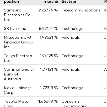
position
marché
Secteur
R
Samsung
9,25776 %
Telecommunications
K
Electronics Co
Ltd
SK hynix Inc
8,82124 %
Technology
K
Mitsubishi UFJ
1,99621 %
Financials
J
Financial Group
Inc
Tokyo Electron
1,94125 %
Technology
J
Ltd
Commonwealth
1,77121 %
Financials
A
Bank of
Australia
Kioxia Holdings
1,72313 %
Technology
J
Corp
Toyota Motor
1,66649 %
Consumer
J
Corp
Discretionary