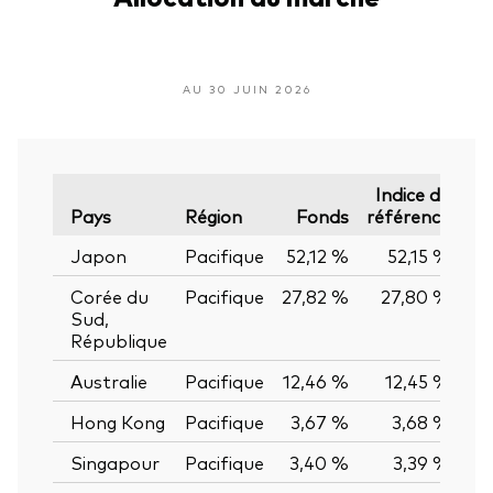
AU 30 JUIN 2026
Indice de
Pays
Région
Fonds
référence
Japon
Pacifique
52,12 %
52,15 %
-0
Corée du
Pacifique
27,82 %
27,80 %
0
Sud,
République
Australie
Pacifique
12,46 %
12,45 %
0
Hong Kong
Pacifique
3,67 %
3,68 %
-0
Singapour
Pacifique
3,40 %
3,39 %
0