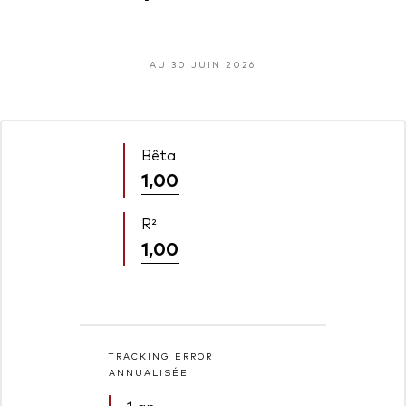
AU 30 JUIN 2026
Bêta
1,00
R²
1,00
TRACKING ERROR
ANNUALISÉE