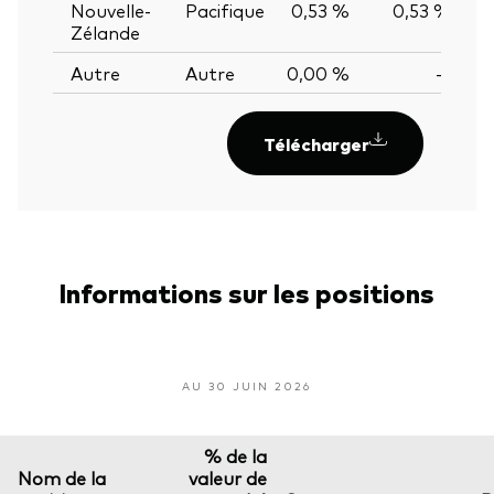
Nouvelle-
Pacifique
0,53 %
0,53 %
0,
Zélande
Autre
Autre
0,00 %
—
Télécharger
Informations sur les positions
AU 30 JUIN 2026
% de la
Nom de la
valeur de