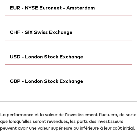
Reuters:
Ticker iNav Bloomberg:
V3PA.DE
IV3PAEUR
ISIN:
IE000GOJO2A3
EUR - NYSE Euronext - Amsterdam
SEDOL:
Bloomberg:
BPNZTH6
V3PA GY
Reuters:
V3PAA.MI
Exchange ticker:
V3PA
SEDOL:
Ticker iNav Bloomberg:
BPNZTG5
IV3PAEUR
ISIN:
IE000GOJO2A3
CHF - SIX Swiss Exchange
Bloomberg:
V3PA NA
Reuters:
V3PA.DE
Exchange ticker:
V3PA
SEDOL:
Ticker iNav Bloomberg:
BPNZTH6
IV3PACHF
ISIN:
IE000GOJO2A3
USD - London Stock Exchange
Bloomberg:
V3PA SW
Reuters:
V3PA.AS
ISIN:
IE000GOJO2A3
SEDOL:
Ticker iNav Bloomberg:
BPNZTJ8
IV3PAUSD
Reuters:
V3PA.S
GBP - London Stock Exchange
Bloomberg:
V3PA LN
SEDOL:
BPNZTF4
ISIN:
IE000GOJO2A3
Exchange ticker:
Ticker iNav Bloomberg:
V3PA
IV3PAGBP
Reuters:
V3PA.L
Bloomberg:
V3PB LN
SEDOL:
BKPHXC8
La performance et la valeur de l'investissement fluctuera, de sorte
ISIN:
IE000GOJO2A3
que lorsqu'elles seront revendues, les parts des investisseurs
Exchange ticker:
V3PA
Reuters:
V3PB.L
peuvent avoir une valeur supérieure ou inférieure à leur coût initial.