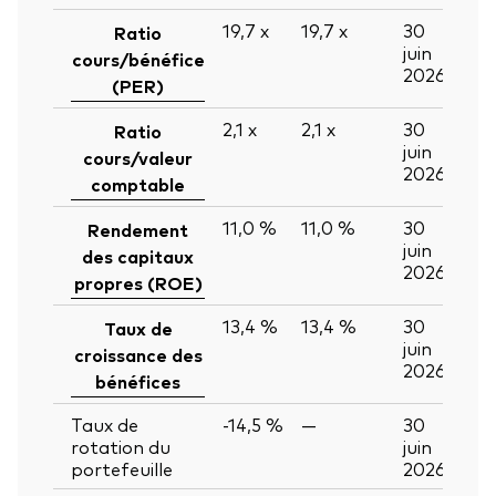
19,7
x
19,7
x
30
Ratio
juin
cours/bénéfice
2026
(PER)
2,1
x
2,1
x
30
Ratio
juin
cours/valeur
2026
comptable
11,0 %
11,0 %
30
Rendement
juin
des capitaux
2026
propres (ROE)
13,4 %
13,4 %
30
Taux de
juin
croissance des
2026
bénéfices
Taux de
-14,5 %
—
30
rotation du
juin
portefeuille
2026