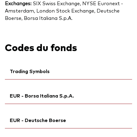
Exchanges:
SIX Swiss Exchange, NYSE Euronext -
Amsterdam, London Stock Exchange, Deutsche
Boerse, Borsa Italiana S.p.A.
Codes du fonds
Trading Symbols
Ticker iNav Bloomberg:
IV3PAEUR
EUR - Borsa Italiana S.p.A.
Bloomberg:
V3PA GY
Exchange ticker:
V3PA
Ticker iNav Bloomberg:
IV3PAEUR
ISIN:
IE000GOJO2A3
EUR - Deutsche Boerse
Exchange ticker:
V3PA
MEX ID:
VRAACD
Bloomberg:
V3PA IM