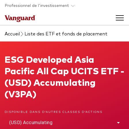
Skip to main content
Professionnel de l'investissement
Accueil
Liste des ETF et fonds de placement
Fonds et ETFs
Back to main menu
ESG Developed Asia Pacific All Cap UCITS ETF
ESG Developed Asia
Analyses et événements
Pacific All Cap UCITS ETF -
Tous les produits
Back to main menu
À propos de Vanguard
(USD) Accumulating
(V3PA)
Liste des analyses
Back to main menu
DISPONIBLE DANS D’AUTRES CLASSES D’ACTIONS
À propos de Vanguard
(USD) Accumulating