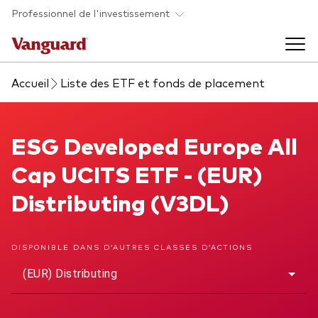
Skip to main content
Professionnel de l'investissement
Accueil
Liste des ETF et fonds de placement
Fonds et ETFs
Back to main menu
ESG Developed Europe All Cap UCITS ETF
ESG Developed Europe All
Analyses et événements
Cap UCITS ETF - (EUR)
Tous les produits
Back to main menu
À propos de Vanguard
Distributing (V3DL)
Liste des analyses
Back to main menu
DISPONIBLE DANS D’AUTRES CLASSES D’ACTIONS
(EUR) Distributing
À propos de Vanguard