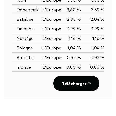
Danemark
L'Europe
3,60 %
3,59 %
0,
Belgique
L'Europe
2,03 %
2,04 %
-0,
Finlande
L'Europe
1,99 %
1,99 %
0,
Norvège
L'Europe
1,16 %
1,16 %
0,
Pologne
L'Europe
1,04 %
1,04 %
0,
Autriche
L'Europe
0,83 %
0,83 %
0,
Irlande
L'Europe
0,80 %
0,80 %
0,
Télécharger