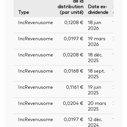
de la
distribution
Date ex-
Date
Type
(par unité)
dividende
d’enr
IncRevenusome
0,1208 €
18 juin
19 jui
2026
IncRevenusome
0,0197 €
19 mars
20 ma
2026
IncRevenusome
0,0208 €
18 déc.
19 déc
2025
IncRevenusome
0,0168 €
18 sept.
19 sep
2025
IncRevenusome
0,1161 €
19 juin
20 jui
2025
IncRevenusome
0,0204 €
20 mars
21 ma
2025
IncRevenusome
0,0197 €
12 déc.
13 déc
2024