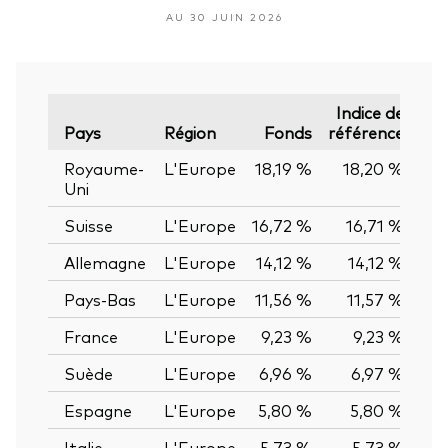
AU 30 JUIN 2026
Indice de
É
Pays
Région
Fonds
référence
Royaume-
L'Europe
18,19 %
18,20 %
-0,
Uni
Suisse
L'Europe
16,72 %
16,71 %
0,
Allemagne
L'Europe
14,12 %
14,12 %
0,
Pays-Bas
L'Europe
11,56 %
11,57 %
-0,
France
L'Europe
9,23 %
9,23 %
0,
Suède
L'Europe
6,96 %
6,97 %
-0,
Espagne
L'Europe
5,80 %
5,80 %
0,
Italie
L'Europe
5,73 %
5,73 %
0,