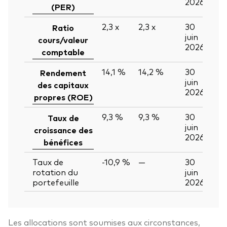
2026
(PER)
2,3
x
2,3
x
30
Ratio
juin
cours/valeur
2026
comptable
14,1 %
14,2 %
30
Rendement
juin
des capitaux
2026
propres (ROE)
9,3 %
9,3 %
30
Taux de
juin
croissance des
2026
bénéfices
Taux de
-10,9 %
—
30
rotation du
juin
portefeuille
2026
Les allocations sont soumises aux circonstances,