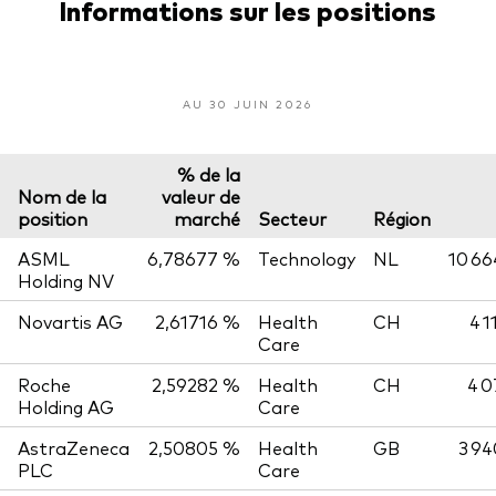
Informations sur les positions
AU 30 JUIN 2026
% de la
Nom de la
valeur de
position
marché
Secteur
Région
ASML
6,78677 %
Technology
NL
10 66
Holding NV
Novartis AG
2,61716 %
Health
CH
4 1
Care
Roche
2,59282 %
Health
CH
4 0
Holding AG
Care
AstraZeneca
2,50805 %
Health
GB
3 94
PLC
Care