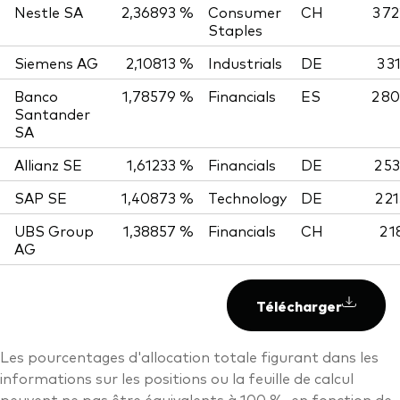
Nestle SA
2,36893 %
Consumer
CH
3 7
Staples
Siemens AG
2,10813 %
Industrials
DE
3 3
Banco
1,78579 %
Financials
ES
2 8
Santander
SA
Allianz SE
1,61233 %
Financials
DE
2 5
SAP SE
1,40873 %
Technology
DE
2 2
UBS Group
1,38857 %
Financials
CH
2 1
AG
Télécharger
Les pourcentages d'allocation totale figurant dans les
informations sur les positions ou la feuille de calcul
peuvent ne pas être équivalents à 100 %, en fonction de