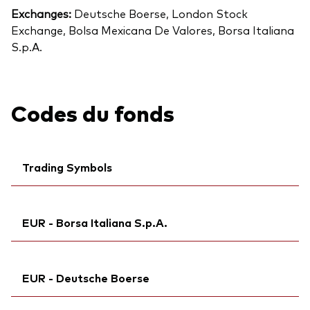
Exchanges:
Deutsche Boerse, London Stock
Exchange, Bolsa Mexicana De Valores, Borsa Italiana
S.p.A.
Codes du fonds
Trading Symbols
Ticker iNav Bloomberg:
IVUAAEUR
EUR - Borsa Italiana S.p.A.
Bloomberg:
VUAA GY
Exchange ticker:
VUAA
Ticker iNav Bloomberg:
IVUAAEUR
ISIN:
IE00BFMXXD54
EUR - Deutsche Boerse
Exchange ticker:
VUAA
MEX ID:
VREBRA
Bloomberg:
VUAA IM