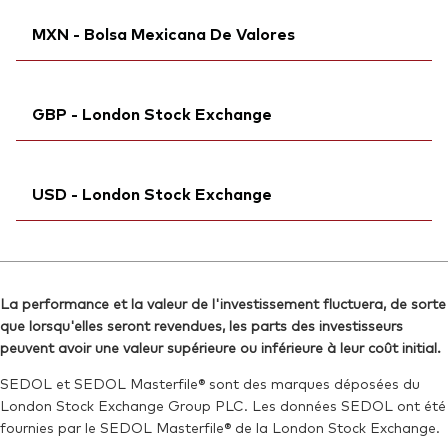
Reuters:
Ticker iNav Bloomberg:
VUA1.DE
IVUAAEUR
ISIN:
IE00BFMXXD54
MXN - Bolsa Mexicana De Valores
SEDOL:
Bloomberg:
BJJW355
VUAA GY
Reuters:
VUAA.MI
Exchange ticker:
VUAA
SEDOL:
Bloomberg:
BKMDRC7
VUAAN MM
ISIN:
IE00BFMXXD54
GBP - London Stock Exchange
Exchange ticker:
VUAA
Reuters:
VUA1.DE
ISIN:
IE00BFMXXD54
SEDOL:
Ticker iNav Bloomberg:
BJJW355
IVUAAGBP
Reuters:
VUAAN.MX
USD - London Stock Exchange
Bloomberg:
VUAG LN
SEDOL:
BKBM479
ISIN:
IE00BFMXXD54
Ticker iNav Bloomberg:
IVUAAUSD
Reuters:
VAVUAG.L
Bloomberg:
VUAA LN
SEDOL:
BH3JG59
La performance et la valeur de l'investissement fluctuera, de sorte
ISIN:
IE00BFMXXD54
que lorsqu'elles seront revendues, les parts des investisseurs
Exchange ticker:
VUAG
Reuters:
VUAA.L
peuvent avoir une valeur supérieure ou inférieure à leur coût initial.
SEDOL:
BH3T3H0
SEDOL et SEDOL Masterfile® sont des marques déposées du
London Stock Exchange Group PLC. Les données SEDOL ont été
Exchange ticker:
VUAA
fournies par le SEDOL Masterfile® de la London Stock Exchange.