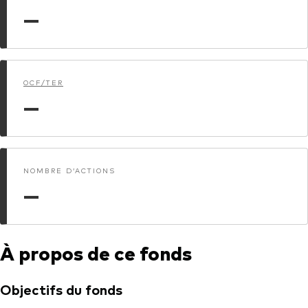
—
Actions
Prévention de la fraude
ESG
ETFs
OCF/TER
—
Fonds indiciels
Marché monétaire
Multi-actifs
NOMBRE D’ACTIONS
Obligations
—
Obligations active
À propos de ce fonds
Comment investir avec nous
Investir avec Vanguard
Objectifs du fonds