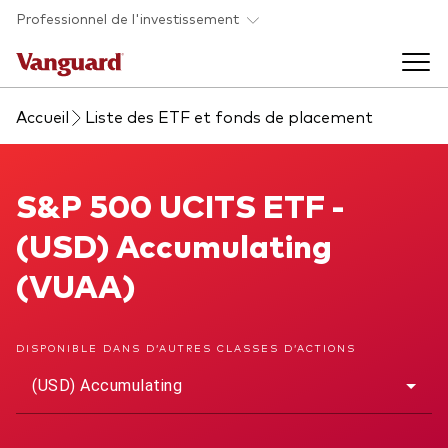
Skip to main content
Professionnel de l'investissement
Accueil
Liste des ETF et fonds de placement
Fonds et ETFs
Back to main menu
S&P 500 UCITS ETF
S&P 500 UCITS ETF -
Analyses et événements
(USD) Accumulating
Tous les produits
Back to main menu
À propos de Vanguard
(VUAA)
Liste des analyses
Back to main menu
DISPONIBLE DANS D’AUTRES CLASSES D’ACTIONS
(USD) Accumulating
À propos de Vanguard