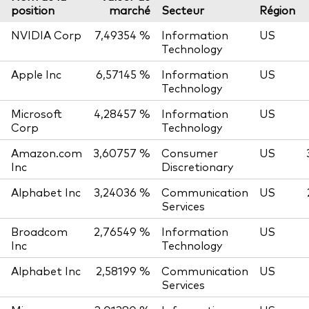
position
marché
Secteur
Région
NVIDIA Corp
7,49354 %
Information
US
Technology
Apple Inc
6,57145 %
Information
US
Technology
Microsoft
4,28457 %
Information
US
Corp
Technology
Amazon.com
3,60757 %
Consumer
US
Inc
Discretionary
Alphabet Inc
3,24036 %
Communication
US
Services
Broadcom
2,76549 %
Information
US
Inc
Technology
Alphabet Inc
2,58199 %
Communication
US
Services