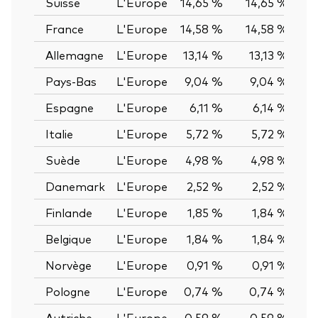
Suisse
L'Europe
14,65 %
14,65 %
0,
France
L'Europe
14,58 %
14,58 %
0,
Allemagne
L'Europe
13,14 %
13,13 %
0,
Pays-Bas
L'Europe
9,04 %
9,04 %
0,
Espagne
L'Europe
6,11 %
6,14 %
-0
Italie
L'Europe
5,72 %
5,72 %
0,
Suède
L'Europe
4,98 %
4,98 %
0,
Danemark
L'Europe
2,52 %
2,52 %
0,
Finlande
L'Europe
1,85 %
1,84 %
0,
Belgique
L'Europe
1,84 %
1,84 %
0,
Norvège
L'Europe
0,91 %
0,91 %
0,
Pologne
L'Europe
0,74 %
0,74 %
0,
Autriche
L'Europe
0,59 %
0,59 %
0,