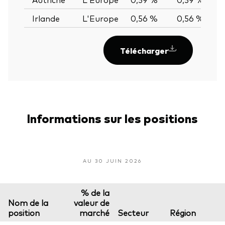
Irlande
L'Europe
0,56 %
0,56 %
0,
Télécharger
Informations sur les positions
AU 30 JUIN 2026
% de la
Nom de la
valeur de
position
marché
Secteur
Région