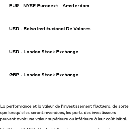
ISIN:
IE00BK5BQX27
EUR - NYSE Euronext - Amsterdam
Bloomberg:
VWCG GY
Reuters:
VWCG.MI
Exchange ticker:
VWCG
SEDOL:
Ticker iNav Bloomberg:
BKMDRH2
IVWCGEUR
ISIN:
IE00BK5BQX27
USD - Bolsa Institucional De Valores
Bloomberg:
VWCG NA
Reuters:
VWCG.DE
Exchange ticker:
VWCG
SEDOL:
Bloomberg:
BJSBDD1
VWCGN MM
ISIN:
IE00BK5BQX27
USD - London Stock Exchange
Exchange ticker:
VWCG
Reuters:
VWCG.AS
ISIN:
IE00BK5BQX27
SEDOL:
Ticker iNav Bloomberg:
BQB3BT5
IVWCGUSD
Reuters:
VWCGM.BIV
GBP - London Stock Exchange
Bloomberg:
VWCG LN
SEDOL:
BKDZ2R2
ISIN:
IE00BK5BQX27
Ticker iNav Bloomberg:
IVWCGGBP
Reuters:
VWCG.L
Bloomberg:
VEUA LN
SEDOL:
BJSB5S0
La performance et la valeur de l'investissement fluctuera, de sorte
ISIN:
IE00BK5BQX27
que lorsqu'elles seront revendues, les parts des investisseurs
Exchange ticker:
VWCG
Reuters:
VEUA.L
peuvent avoir une valeur supérieure ou inférieure à leur coût initial.
SEDOL:
BJSBDC0