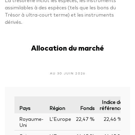
assimilables à des espèces (tels que les bons du
Trésor à ultra-court terme) et les instruments
dérivés.
Allocation du marché
AU 30 JUIN 2026
Indice de
É
Pays
Région
Fonds
référence
Royaume-
L'Europe
22,47 %
22,46 %
0,
Uni