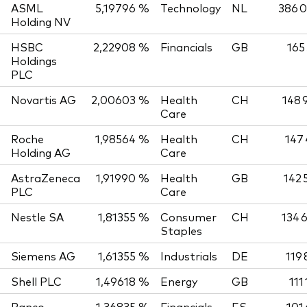
ASML
5,19796 %
Technology
NL
386 0
Holding NV
HSBC
2,22908 %
Financials
GB
165
Holdings
PLC
Novartis AG
2,00603 %
Health
CH
148 
Care
Roche
1,98564 %
Health
CH
147 
Holding AG
Care
AstraZeneca
1,91990 %
Health
GB
142 
PLC
Care
Nestle SA
1,81355 %
Consumer
CH
134 
Staples
Siemens AG
1,61355 %
Industrials
DE
119 
Shell PLC
1,49618 %
Energy
GB
111
Banco
1,36835 %
Financials
ES
101