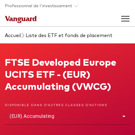
Skip to main content
Professionnel de l'investissement
Accueil
Liste des ETF et fonds de placement
Fonds et ETFs
Back to main menu
FTSE Developed Europe UCITS ETF
FTSE Developed Europe
Analyses et événements
UCITS ETF - (EUR)
Tous les produits
Back to main menu
À propos de Vanguard
Accumulating (VWCG)
Liste des analyses
Back to main menu
DISPONIBLE DANS D’AUTRES CLASSES D’ACTIONS
(EUR) Accumulating
À propos de Vanguard