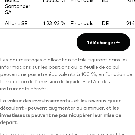
Santander
SA
Allianz SE
1,23192 %
Financials
DE
91 
Télécharger
Les pourcentages d'allocation totale figurant dans les
informations sur les positions ou la feuille de calcul
peuvent ne pas être équivalents à 100 %, en fonction de
l'arrondi ou de l'omission de liquidités et/ou des
instruments dérivés.
La valeur des investissements - et les revenus qui en
découlent - peuvent augmenter ou diminuer, et les
investisseurs peuvent ne pas récupérer leur mise de
départ.
Les expositions pondérées sur les actions excluent les