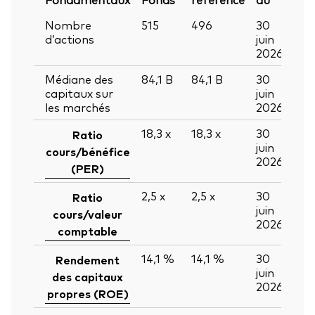
Nombre
515
496
30
d’actions
juin
2026
Médiane des
84,1
B
84,1
B
30
capitaux sur
juin
les marchés
2026
18,3
x
18,3
x
30
Ratio
juin
cours/bénéfice
2026
(PER)
2,5
x
2,5
x
30
Ratio
juin
cours/valeur
2026
comptable
14,1 %
14,1 %
30
Rendement
juin
des capitaux
2026
propres (ROE)