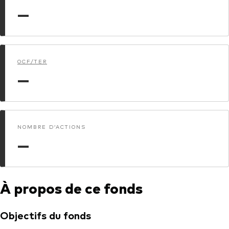
—
Actions
Prévention de la fraude
ESG
ETFs
OCF/TER
—
Fonds indiciels
Marché monétaire
Multi-actifs
NOMBRE D’ACTIONS
Obligations
—
Obligations active
À propos de ce fonds
Comment investir avec nous
Investir avec Vanguard
Objectifs du fonds