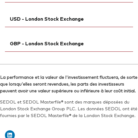
Reuters:
VJPA.MI
Exchange ticker:
VJPA
SEDOL:
Bloomberg:
BKMDRK5
VJPAN MM
ISIN:
IE00BFMXYX26
USD - London Stock Exchange
Exchange ticker:
VJPA
Reuters:
VJPA.DE
ISIN:
IE00BFMXYX26
SEDOL:
Ticker iNav Bloomberg:
BJGTMY1
IVJPAUSD
Reuters:
VJPAN.BIV
GBP - London Stock Exchange
Bloomberg:
VJPA LN
SEDOL:
BL1FVL8
ISIN:
IE00BFMXYX26
Ticker iNav Bloomberg:
IVJPAGBP
Reuters:
VGVJPA.L
Bloomberg:
VJPB LN
SEDOL:
BJGTMW9
La performance et la valeur de l'investissement fluctuera, de sorte
ISIN:
IE00BFMXYX26
que lorsqu'elles seront revendues, les parts des investisseurs
Exchange ticker:
VJPA
Reuters:
VJPB.L
peuvent avoir une valeur supérieure ou inférieure à leur coût initial.
SEDOL:
BJGTMX0
SEDOL et SEDOL Masterfile® sont des marques déposées du
London Stock Exchange Group PLC. Les données SEDOL ont été
Exchange ticker:
VJPB
fournies par le SEDOL Masterfile® de la London Stock Exchange.