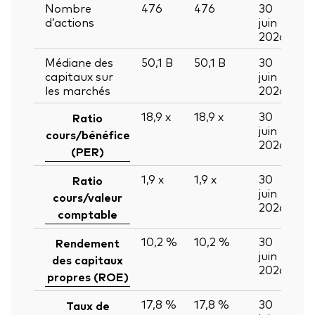
Nombre
476
476
30
d’actions
juin
2026
Médiane des
50,1
B
50,1
B
30
capitaux sur
juin
les marchés
2026
18,9
x
18,9
x
30
Ratio
juin
cours/bénéfice
2026
(PER)
1,9
x
1,9
x
30
Ratio
juin
cours/valeur
2026
comptable
10,2 %
10,2 %
30
Rendement
juin
des capitaux
2026
propres (ROE)
17,8 %
17,8 %
30
Taux de