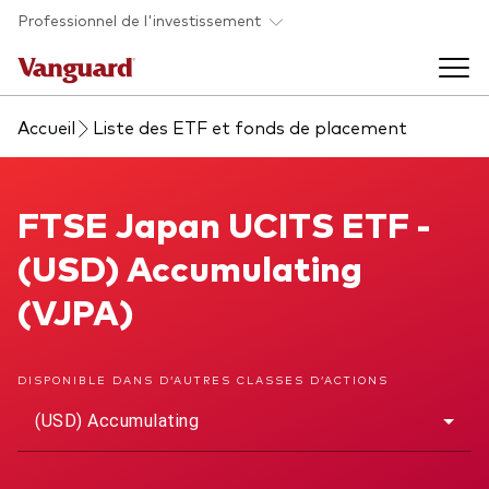
Skip to main content
Professionnel de l'investissement
Accueil
Liste des ETF et fonds de placement
Fonds et ETFs
Back to main menu
FTSE Japan UCITS ETF
FTSE Japan UCITS ETF -
Analyses et événements
(USD) Accumulating
Tous les produits
Back to main menu
À propos de Vanguard
(VJPA)
Liste des analyses
Back to main menu
DISPONIBLE DANS D’AUTRES CLASSES D’ACTIONS
(USD) Accumulating
À propos de Vanguard