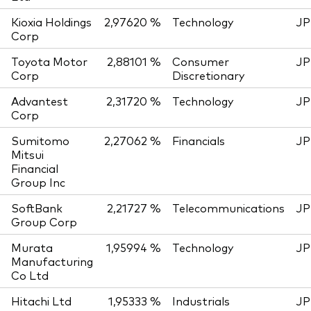
Kioxia Holdings
2,97620 %
Technology
JP
Corp
Toyota Motor
2,88101 %
Consumer
JP
Corp
Discretionary
Advantest
2,31720 %
Technology
JP
Corp
Sumitomo
2,27062 %
Financials
JP
Mitsui
Financial
Group Inc
SoftBank
2,21727 %
Telecommunications
JP
Group Corp
Murata
1,95994 %
Technology
JP
Manufacturing
Co Ltd
Hitachi Ltd
1,95333 %
Industrials
JP