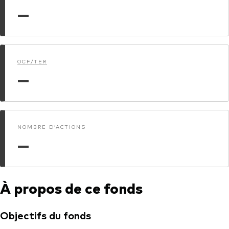
—
Actions
Prévention de la fraude
ESG
ETFs
OCF/TER
—
Fonds indiciels
Marché monétaire
Multi-actifs
NOMBRE D’ACTIONS
Obligations
—
Obligations active
À propos de ce fonds
Comment investir avec nous
Investir avec Vanguard
Objectifs du fonds