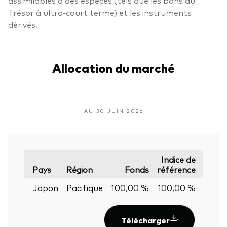
Trésor à ultra-court terme) et les instruments
dérivés.
Allocation du marché
AU 30 JUIN 2026
Indice de
Éca
Pays
Région
Fonds
référence
+
Japon
Pacifique
100,00 %
100,00 %
0,00
Télécharger