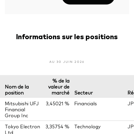
Informations sur les positions
AU 30 JUIN 2026
% de la
Nom de la
valeur de
position
marché
Secteur
Ré
Mitsubishi UFJ
3,45021 %
Financials
JP
Financial
Group Inc
Tokyo Electron
3,35754 %
Technology
JP
Ltd