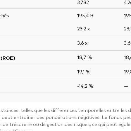
3 782
4 
chés
195,4
B
19
23,2
x
23
3,6
x
3,
18,7 %
18
 (ROE)
19,1 %
19
-14,2 %
—
stances, telles que les différences temporelles entre les 
ui peut entraîner des pondérations négatives. Le fonds pe
n de trésorerie ou de gestion des risques, ce qui peut ég