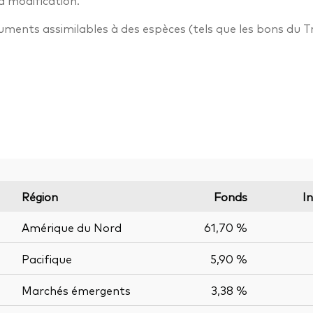
à modification.
truments assimilables à des espèces (tels que les bons du T
Région
Fonds
I
Amérique du Nord
61,70 %
Pacifique
5,90 %
Marchés émergents
3,38 %