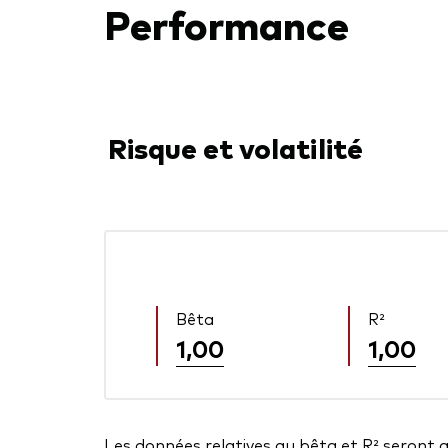
Performance
Risque et volatilité
Bêta
R²
1,00
1,00
Les données relatives au bêta et R² seront 