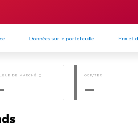
gations
Obligations active
DIC
Mémorandum
ce
Données sur le portefeuille
Prix et 
LEUR DE MARCHÉ ()
OCF/TER
—
—
nds