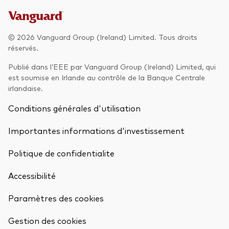
Actions
Prévention de la fraude
© 2026 Vanguard Group (Ireland) Limited. Tous droits
ESG
réservés.
ETFs
Publié dans l’EEE par Vanguard Group (Ireland) Limited, qui
Fonds indiciels
est soumise en Irlande au contrôle de la Banque Centrale
irlandaise.
Marché monétaire
Conditions générales d'utilisation
Multi-actifs
Importantes informations d'investissement
Obligations
Politique de confidentialite
Obligations active
Accessibilité
Comment investir avec nous
Paramètres des cookies
Retour en h
Investir avec Vanguard
Gestion des cookies