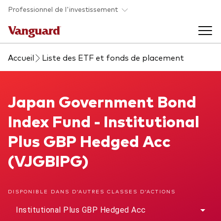
Skip to main content
Professionnel de l'investissement
Accueil
Liste des ETF et fonds de placement
Fonds et ETFs
Back to main menu
Japan Government Bond Index Fund
Japan Government Bond
Analyses et événements
Index Fund - Institutional
Tous les produits
Back to main menu
À propos de Vanguard
Plus GBP Hedged Acc
(VJGBIPG)
Liste des analyses
Back to main menu
DISPONIBLE DANS D’AUTRES CLASSES D’ACTIONS
À propos de Vanguard
Institutional Plus GBP Hedged Acc