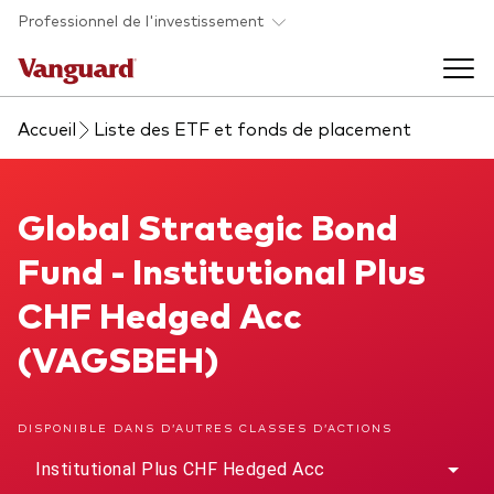
Skip to main content
Professionnel de l'investissement
Accueil
Liste des ETF et fonds de placement
Fonds et ETFs
Back to main menu
Global Strategic Bond Fund
Global Strategic Bond
Analyses et événements
Fund - Institutional Plus
Tous les produits
Back to main menu
À propos de Vanguard
CHF Hedged Acc
(VAGSBEH)
Liste des analyses
Back to main menu
DISPONIBLE DANS D’AUTRES CLASSES D’ACTIONS
À propos de Vanguard
Institutional Plus CHF Hedged Acc