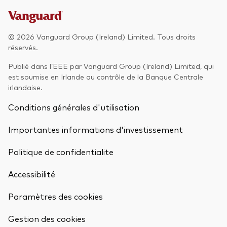
Actions
Prévention de la fraude
© 2026 Vanguard Group (Ireland) Limited. Tous droits
ESG
réservés.
ETFs
Publié dans l’EEE par Vanguard Group (Ireland) Limited, qui
Fonds indiciels
est soumise en Irlande au contrôle de la Banque Centrale
irlandaise.
Marché monétaire
Conditions générales d'utilisation
Multi-actifs
Importantes informations d'investissement
Obligations
Politique de confidentialite
Obligations active
Accessibilité
Comment investir avec nous
Paramètres des cookies
Retour en h
Investir avec Vanguard
Gestion des cookies