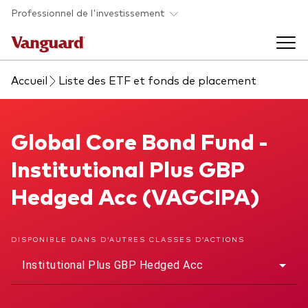
Skip to main content
Professionnel de l'investissement
Accueil
Liste des ETF et fonds de placement
Fonds et ETFs
Back to main menu
Global Core Bond Fund
Global Core Bond Fund -
Analyses et événements
Institutional Plus GBP
Tous les produits
Back to main menu
À propos de Vanguard
Hedged Acc (VAGCIPA)
Liste des analyses
Back to main menu
DISPONIBLE DANS D’AUTRES CLASSES D’ACTIONS
Institutional Plus GBP Hedged Acc
À propos de Vanguard