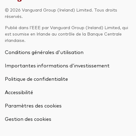
© 2026 Vanguard Group (Ireland) Limited. Tous droits
Actions
Prévention de la fraude
réservés.
ESG
Publié dans l’EEE par Vanguard Group (Ireland) Limited, qui
est soumise en Irlande au contrôle de la Banque Centrale
ETFs
irlandaise.
Fonds indiciels
Conditions générales d'utilisation
Marché monétaire
Importantes informations d'investissement
Multi-actifs
Politique de confidentialite
Obligations
Accessibilité
Obligations active
Paramètres des cookies
Retour en h
Comment investir avec nous
Gestion des cookies
Investir avec Vanguard