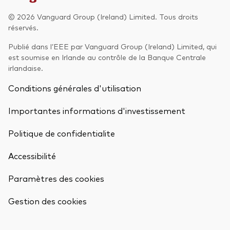
© 2026 Vanguard Group (Ireland) Limited. Tous droits
Actions
Prévention de la fraude
réservés.
ESG
Publié dans l’EEE par Vanguard Group (Ireland) Limited, qui
est soumise en Irlande au contrôle de la Banque Centrale
ETFs
irlandaise.
Fonds indiciels
Conditions générales d'utilisation
Marché monétaire
Importantes informations d'investissement
Multi-actifs
Politique de confidentialite
Obligations
Accessibilité
Obligations active
Paramètres des cookies
Retour en h
Comment investir avec nous
Gestion des cookies
Investir avec Vanguard