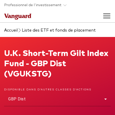
Skip to main content
Professionnel de l'investissement
Accueil
Liste des ETF et fonds de placement
Fonds et ETFs
Back to main menu
U.K. Short-Term Gilt Index Fund
U.K. Short-Term Gilt Index
Analyses et événements
Fund - GBP Dist
Tous les produits
Back to main menu
À propos de Vanguard
(VGUKSTG)
Liste des analyses
Back to main menu
DISPONIBLE DANS D’AUTRES CLASSES D’ACTIONS
GBP Dist
À propos de Vanguard