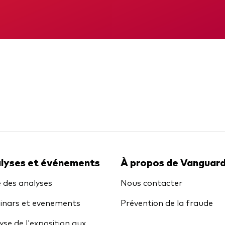
gations
Obligations active
DIC
Rapport intermé
lyses et événements
À propos de Vanguar
e des analyses
Nous contacter
nars et evenements
Prévention de la fraude
yse de l'exposition aux