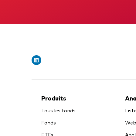
Obli
Produits
Ana
Tous les fonds
List
Fonds
Webi
ETFs
Anal