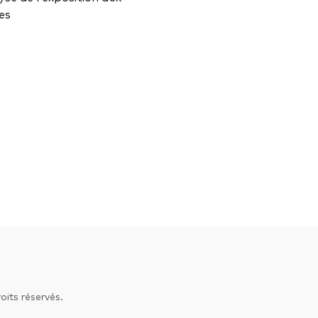
ces
its réservés.