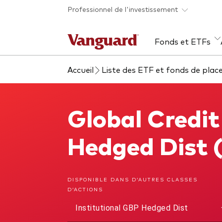
Skip to main content
Professionnel de l'investissement
Fonds et ETFs
Accueil
Liste des ETF et fonds de pla
Tous les produits
Liste des analyses
À propos de Vanguard
Voi
Évé
Con
web
Acti
Global Credit
Global Credit Bond Fund
ETF
Fon
Hedged Dist 
Gest
Gest
DISPONIBLE DANS D’AUTRES CLASSES
D’ACTIONS
Mar
Institutional GBP Hedged Dist
Mult