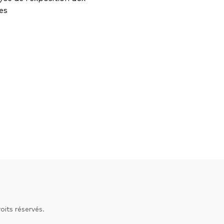
ces
its réservés.