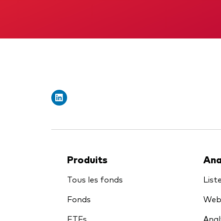
Obli
Produits
Ana
Tous les fonds
List
Fonds
Webi
ETFs
Anal