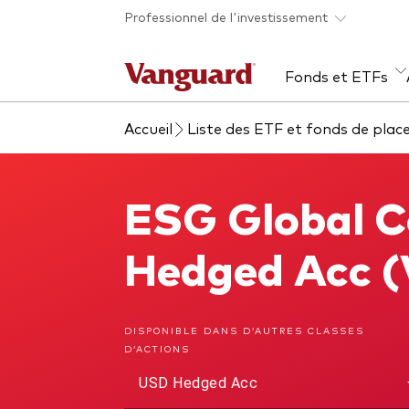
Skip to main content
Professionnel de l'investissement
Fonds et ETFs
Accueil
Liste des ETF et fonds de pla
Tous les produits
Liste des analyses
À propos de Vanguard
Voi
Évé
Con
web
Acti
ESG Global C
ESG Global Corporate Bond Index Fund
ETF
Fon
Hedged Acc 
Gest
Gest
DISPONIBLE DANS D’AUTRES CLASSES
D’ACTIONS
Mar
USD Hedged Acc
Mult