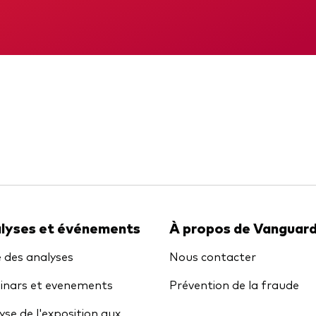
gations
Obligations active
Publication
DIC
d'informations en matière
de durabilité
Rapport intermédiaire
lyses et événements
À propos de Vanguar
e des analyses
Nous contacter
nars et evenements
Prévention de la fraude
yse de l'exposition aux