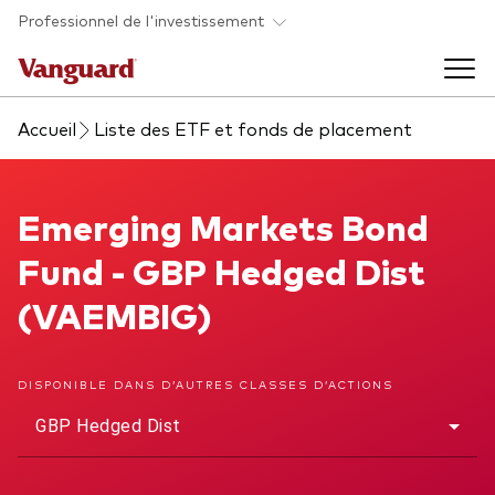
Skip to main content
Professionnel de l'investissement
Accueil
Liste des ETF et fonds de placement
Fonds et ETFs
Back to main menu
Emerging Markets Bond Fund
Emerging Markets Bond
Analyses et événements
Fund - GBP Hedged Dist
Tous les produits
Back to main menu
À propos de Vanguard
(VAEMBIG)
Liste des analyses
Back to main menu
DISPONIBLE DANS D’AUTRES CLASSES D’ACTIONS
GBP Hedged Dist
À propos de Vanguard