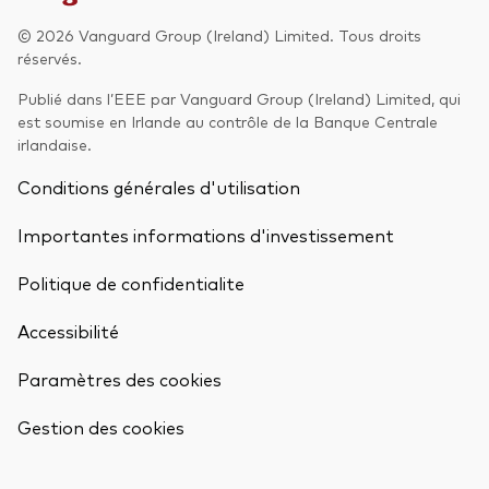
© 2026 Vanguard Group (Ireland) Limited. Tous droits
Actions
Prévention de la fraude
réservés.
ESG
Publié dans l’EEE par Vanguard Group (Ireland) Limited, qui
est soumise en Irlande au contrôle de la Banque Centrale
ETFs
irlandaise.
Fonds indiciels
Conditions générales d'utilisation
Marché monétaire
Importantes informations d'investissement
Multi-actifs
Politique de confidentialite
Obligations
Accessibilité
Obligations active
Paramètres des cookies
Retour en h
Comment investir avec nous
Gestion des cookies
Investir avec Vanguard